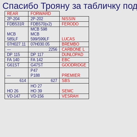
Спасибо Трояну за табличку по
REAR
FORWARD
2P-204
2P-202
NISSIN
FDB531R
FDB570(x2)
FERODO
MCB 598
MCB
MCB
585LF
599/599LF
LUCAS
07H027.11
07H030.05
BREMBO
---
2256
CARBONE L
DP 115
DP 117
DUNLOPAD
FA 140
FA 142
EBC
G61ST
G47ST
GOODRIDGE
P47
---
P188
PREMIER
614
627
SBS
HO 27
HO 26
HO 39
SEMC
VD-147
VD-156
VESRAH