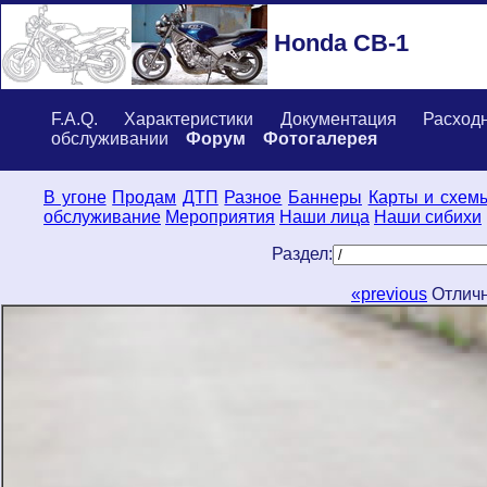
Honda CB-1
F.A.Q.
Характеристики
Документация
Расход
обслуживании
Форум
Фотогалерея
В угоне
Продам
ДТП
Разное
Баннеры
Карты и схем
обслуживание
Мероприятия
Наши лица
Наши сибихи
Раздел:
«previous
Отличн