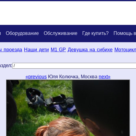
и
Оборудование
Обслуживание
Где купить?
Помощь в
ы проезда
Наши дети
M1 GP
Девушка на сибихе
Мотоцик
здел:
«previous
Юля Колючка, Москва
next»