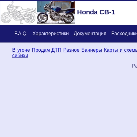
Honda CB-1
F.A.Q.
Характеристики
Документация
Расходник
В угоне
Продам
ДТП
Разное
Баннеры
Карты и схем
сибихи
Ра