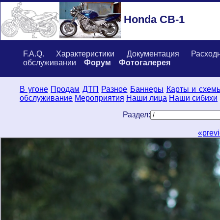
Honda CB-1
F.A.Q.
Характеристики
Документация
Расход
обслуживании
Форум
Фотогалерея
В угоне
Продам
ДТП
Разное
Баннеры
Карты и схем
обслуживание
Мероприятия
Наши лица
Наши сибихи
Раздел:
«prev