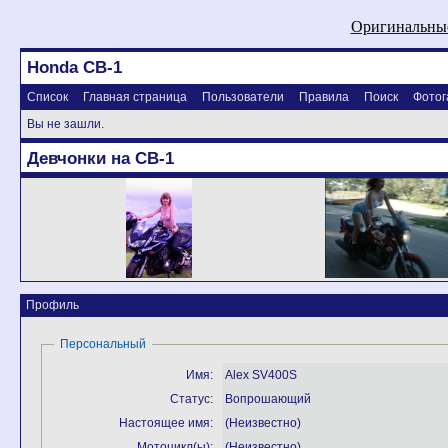
Оригинальные
Honda CB-1
Список
Главная страница
Пользователи
Правила
Поиск
Фотог
Вы не зашли.
Девчонки на CB-1
Профиль
Персональный
Имя:
Alex SV400S
Статус:
Вопрошающий
Настоящее имя:
(Неизвестно)
Мотоцикл(ы):
(Неизвестно)