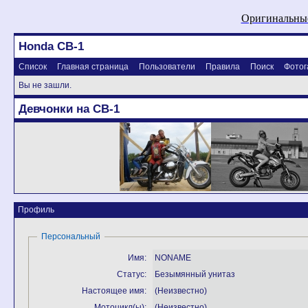
Оригинальные
Honda CB-1
Список
Главная страница
Пользователи
Правила
Поиск
Фотог
Вы не зашли.
Девчонки на CB-1
Профиль
Персональный
Имя:
NONAME
Статус:
Безымянный унитаз
Настоящее имя:
(Неизвестно)
Мотоцикл(ы):
(Неизвестно)