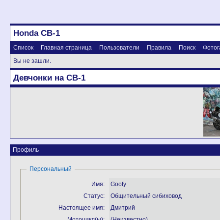
Honda CB-1
Список
Главная страница
Пользователи
Правила
Поиск
Фотог
Вы не зашли.
Девчонки на CB-1
Профиль
Персональный
Имя:
Goofy
Статус:
Общительный сибиховод
Настоящее имя:
Дмитрий
Мотоцикл(ы):
(Неизвестно)