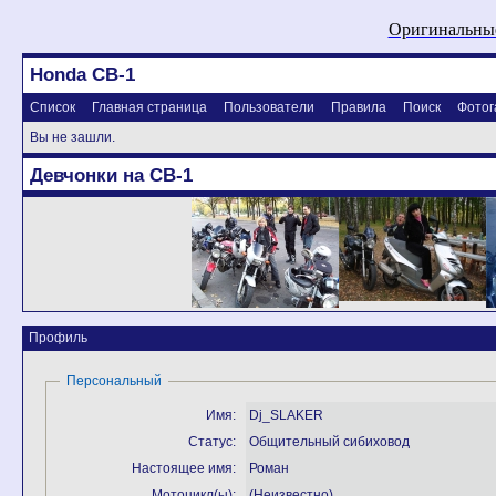
Оригинальные
Honda CB-1
Список
Главная страница
Пользователи
Правила
Поиск
Фотог
Вы не зашли.
Девчонки на CB-1
Профиль
Персональный
Имя:
Dj_SLAKER
Статус:
Общительный сибиховод
Настоящее имя:
Роман
Мотоцикл(ы):
(Неизвестно)