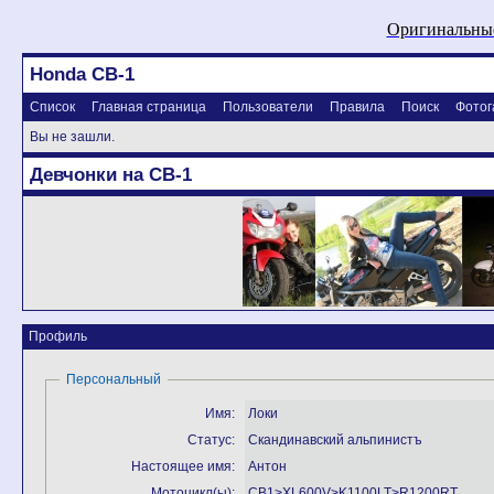
Оригинальные
Honda CB-1
Список
Главная страница
Пользователи
Правила
Поиск
Фотог
Вы не зашли.
Девчонки на CB-1
Профиль
Персональный
Имя:
Локи
Статус:
Скандинавский альпинистъ
Настоящее имя:
Антон
Мотоцикл(ы):
CB1>XL600V>K1100LT>R1200RT