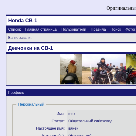
Оригинальные
Honda CB-1
Список
Главная страница
Пользователи
Правила
Поиск
Фотог
Вы не зашли.
Девчонки на CB-1
Профиль
Персональный
Имя:
mex
Статус:
Общительный сибиховод
Настоящее имя:
ванёк
Мотоцикл(ы):
(Неизвестно)