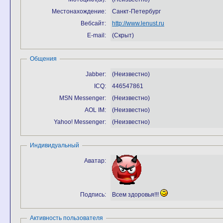
Местонахождение:
Санкт-Петербург
Вебсайт:
http://www.lenust.ru
E-mail:
(Скрыт)
Общения
Jabber:
(Неизвестно)
ICQ:
446547861
MSN Messenger:
(Неизвестно)
AOL IM:
(Неизвестно)
Yahoo! Messenger:
(Неизвестно)
Индивидуальный
Аватар:
Подпись:
Всем здоровья!!!
Активность пользователя