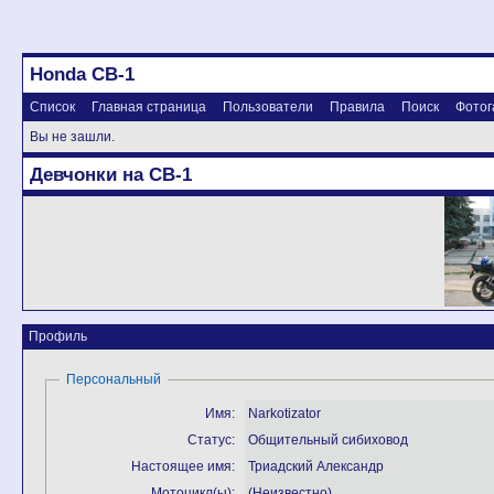
Honda CB-1
Список
Главная страница
Пользователи
Правила
Поиск
Фотог
Вы не зашли.
Девчонки на CB-1
Профиль
Персональный
Имя:
Narkotizator
Статус:
Общительный сибиховод
Настоящее имя:
Триадский Александр
Мотоцикл(ы):
(Неизвестно)