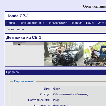
Оригинальные
Honda CB-1
Список
Главная страница
Пользователи
Правила
Поиск
Фотог
Вы не зашли.
Девчонки на CB-1
Профиль
Персональный
Имя:
Garik
Статус:
Общительный сибиховод
Настоящее имя:
Игорь
Мотоцикл(ы):
(Неизвестно)