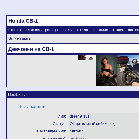
Honda CB-1
Список
Главная страница
Пользователи
Правила
Поиск
Фотог
Вы не зашли.
Девчонки на CB-1
Профиль
Персональный
Имя:
green97rus
Статус:
Общительный сибиховод
Настоящее имя:
Михаил
Мотоцикл(ы):
питбайк