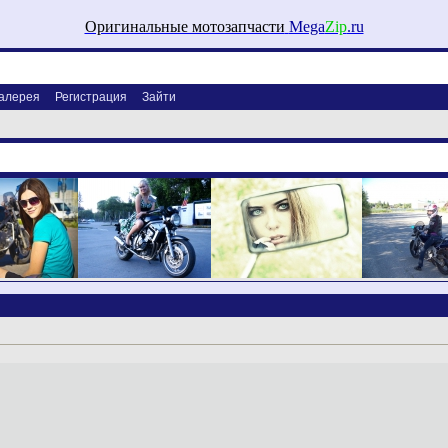
Оригинальные мотозапчасти
Mega
Zip
.ru
алерея
Регистрация
Зайти