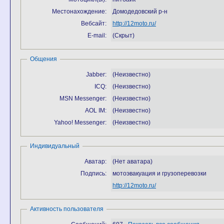
Местонахождение:
Домодедовский р-н
Вебсайт:
http://12moto.ru/
E-mail:
(Скрыт)
Общения
Jabber:
(Неизвестно)
ICQ:
(Неизвестно)
MSN Messenger:
(Неизвестно)
AOL IM:
(Неизвестно)
Yahoo! Messenger:
(Неизвестно)
Индивидуальный
Аватар:
(Нет аватара)
Подпись:
мотоэвакуация и грузоперевозки
http://12moto.ru/
Активность пользователя