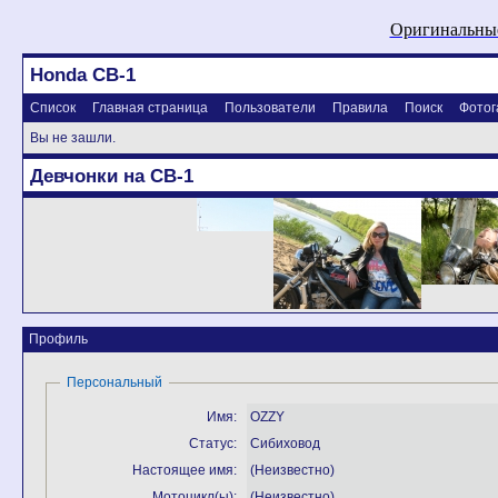
Оригинальные
Honda CB-1
Список
Главная страница
Пользователи
Правила
Поиск
Фотог
Вы не зашли.
Девчонки на CB-1
Профиль
Персональный
Имя:
OZZY
Статус:
Сибиховод
Настоящее имя:
(Неизвестно)
Мотоцикл(ы):
(Неизвестно)