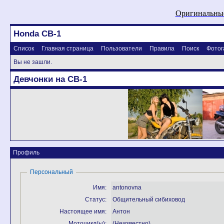
Оригинальные
Honda CB-1
Список
Главная страница
Пользователи
Правила
Поиск
Фотог
Вы не зашли.
Девчонки на CB-1
Профиль
Персональный
Имя:
antonovna
Статус:
Общительный сибиховод
Настоящее имя:
Антон
Мотоцикл(ы):
(Неизвестно)