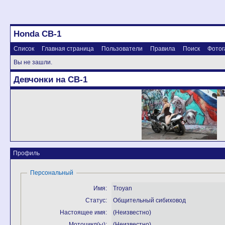
Honda CB-1
Список
Главная страница
Пользователи
Правила
Поиск
Фотог
Вы не зашли.
Девчонки на CB-1
Профиль
Персональный
Имя:
Troyan
Статус:
Общительный сибиховод
Настоящее имя:
(Неизвестно)
Мотоцикл(ы):
(Неизвестно)