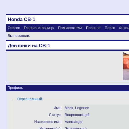
Honda CB-1
Список
Главная страница
Пользователи
Правила
Поиск
Фотог
Вы не зашли.
Девчонки на CB-1
Профиль
Персональный
Имя:
Mack_Legerton
Статус:
Вопрошающий
Настоящее имя:
Александр
Мотоцикл(ы):
(Неизвестно)