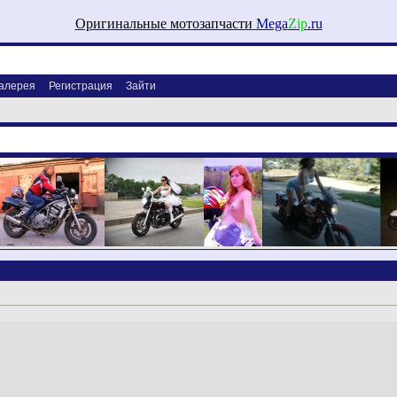
Оригинальные мотозапчасти
Mega
Zip
.ru
алерея
Регистрация
Зайти