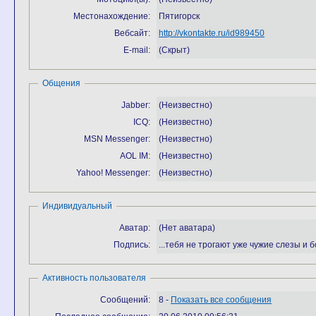
Местонахождение:
Пятигорск
Вебсайт:
http://vkontakte.ru/id989450
E-mail:
(Скрыт)
Общения
Jabber:
(Неизвестно)
ICQ:
(Неизвестно)
MSN Messenger:
(Неизвестно)
AOL IM:
(Неизвестно)
Yahoo! Messenger:
(Неизвестно)
Индивидуальный
Аватар:
(Нет аватара)
Подпись:
...тебя не трогают уже чужие слезы и 
Активность пользователя
Сообщений:
8 -
Показать все сообщения