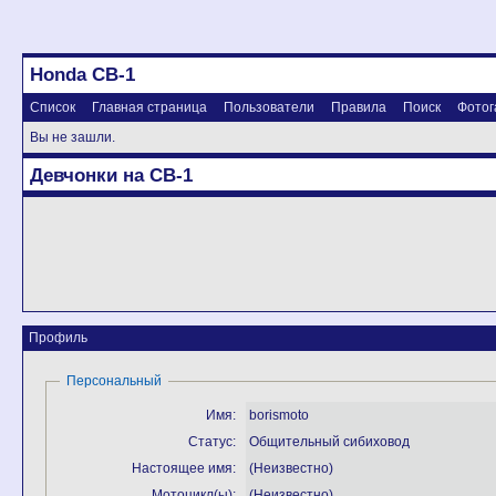
Honda CB-1
Список
Главная страница
Пользователи
Правила
Поиск
Фотог
Вы не зашли.
Девчонки на CB-1
Профиль
Персональный
Имя:
borismoto
Статус:
Общительный сибиховод
Настоящее имя:
(Неизвестно)
Мотоцикл(ы):
(Неизвестно)