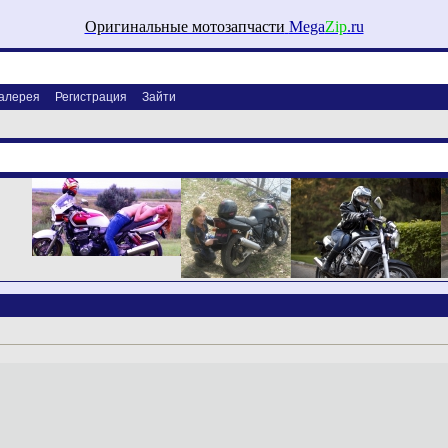
Оригинальные мотозапчасти
Mega
Zip
.ru
алерея
Регистрация
Зайти