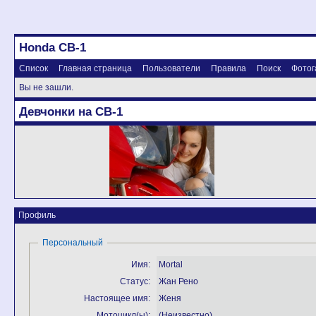
Honda CB-1
Список
Главная страница
Пользователи
Правила
Поиск
Фотог
Вы не зашли.
Девчонки на CB-1
Профиль
Персональный
Имя:
Mortal
Статус:
Жан Рено
Настоящее имя:
Женя
Мотоцикл(ы):
(Неизвестно)