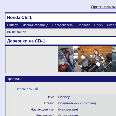
Оригинальные
Honda CB-1
Список
Главная страница
Пользователи
Правила
Поиск
Фотог
Вы не зашли.
Девчонки на CB-1
Профиль
Персональный
Имя:
Odissey
Статус:
Общительный сибиховод
Настоящее имя:
(Неизвестно)
Мотоцикл(ы):
(Неизвестно)