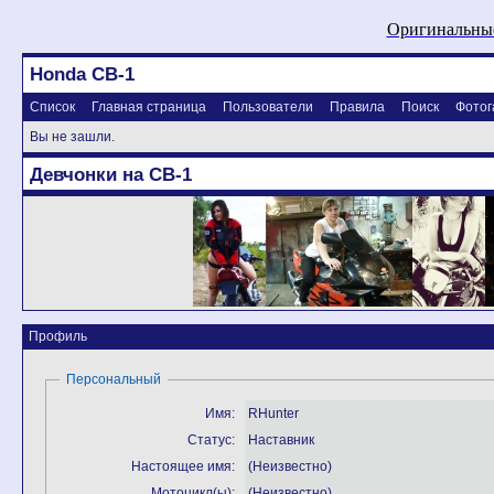
Оригинальные
Honda CB-1
Список
Главная страница
Пользователи
Правила
Поиск
Фотог
Вы не зашли.
Девчонки на CB-1
Профиль
Персональный
Имя:
RHunter
Статус:
Наставник
Настоящее имя:
(Неизвестно)
Мотоцикл(ы):
(Неизвестно)