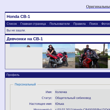
Оригинальные
Honda CB-1
Список
Главная страница
Пользователи
Правила
Поиск
Фотог
Вы не зашли.
Девчонки на CB-1
Профиль
Персональный
Имя:
Колючка
Статус:
Общительный сибиховод
Настоящее имя:
Юлька
Мотоцикл(ы):
с 03.02.2013 Honda CB400SF(Bol D'Or)Hy