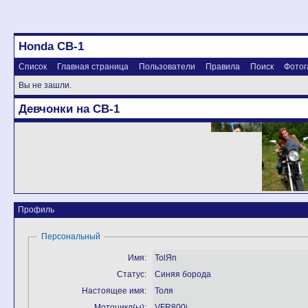
Honda CB-1
Список
Главная страница
Пользователи
Правила
Поиск
Фотог
Вы не зашли.
Девчонки на CB-1
Профиль
Персональный
Имя:
TolЯn
Статус:
Cиняя борода
Настоящее имя:
Толя
Мотоцикл(ы):
VFR800i