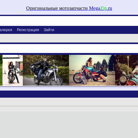
Оригинальные мотозапчасти
Mega
Zip
.ru
алерея
Регистрация
Зайти