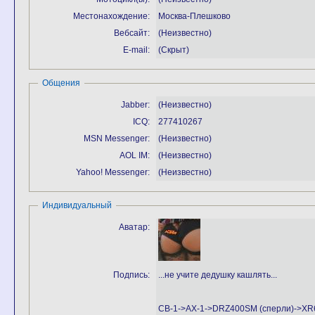
Местонахождение:
Москва-Плешково
Вебсайт:
(Неизвестно)
E-mail:
(Скрыт)
Общения
Jabber:
(Неизвестно)
ICQ:
277410267
MSN Messenger:
(Неизвестно)
AOL IM:
(Неизвестно)
Yahoo! Messenger:
(Неизвестно)
Индивидуальный
Аватар:
Подпись:
...не учите дедушку кашлять...
CB-1->AX-1->DRZ400SM (сперли)->X