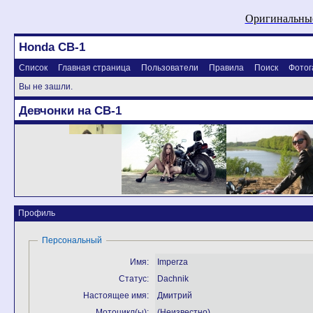
Оригинальные
Honda CB-1
Список
Главная страница
Пользователи
Правила
Поиск
Фотог
Вы не зашли.
Девчонки на CB-1
Профиль
Персональный
Имя:
Imperza
Статус:
Dachnik
Настоящее имя:
Дмитрий
Мотоцикл(ы):
(Неизвестно)