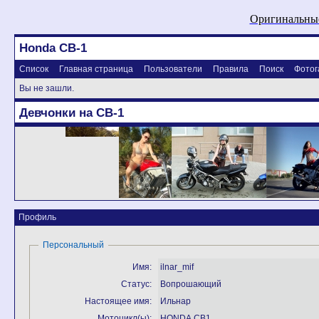
Оригинальные
Honda CB-1
Список
Главная страница
Пользователи
Правила
Поиск
Фотог
Вы не зашли.
Девчонки на CB-1
Профиль
Персональный
Имя:
ilnar_mif
Статус:
Вопрошающий
Настоящее имя:
Ильнар
Мотоцикл(ы):
HONDA CB1