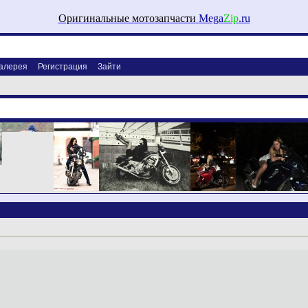
Оригинальные мотозапчасти
Mega
Zip
.ru
алерея
Регистрация
Зайти