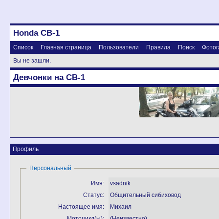
Honda CB-1
Список
Главная страница
Пользователи
Правила
Поиск
Фотог
Вы не зашли.
Девчонки на CB-1
Профиль
Персональный
Имя:
vsadnik
Статус:
Общительный сибиховод
Настоящее имя:
Михаил
Мотоцикл(ы):
(Неизвестно)