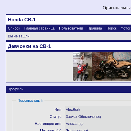
Оригинальные
Honda CB-1
Список
Главная страница
Пользователи
Правила
Поиск
Фотог
Вы не зашли.
Девчонки на CB-1
Профиль
Персональный
Имя:
AlexBork
Статус:
Завхоз-Обеспеченец
Настоящее имя:
Александр
Мотоцикл(ы):
(Неизвестно)