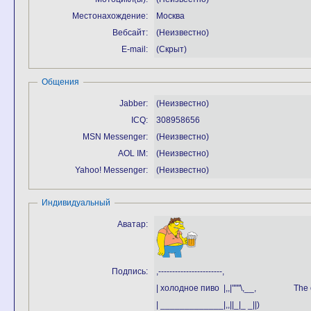
Местонахождение:
Москва
Вебсайт:
(Неизвестно)
E-mail:
(Скрыт)
Общения
Jabber:
(Неизвестно)
ICQ:
308958656
MSN Messenger:
(Неизвестно)
AOL IM:
(Неизвестно)
Yahoo! Messenger:
(Неизвестно)
Индивидуальный
Аватар:
Подпись:
,---------------------
| холодное пиво |,,|"""\,__, The only t
| _____________|,,||_|_ _||)