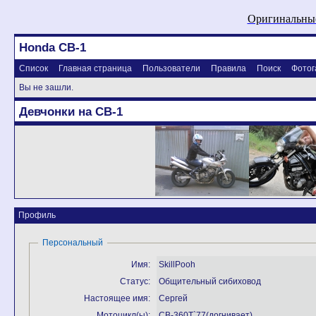
Оригинальные
Honda CB-1
Список
Главная страница
Пользователи
Правила
Поиск
Фотог
Вы не зашли.
Девчонки на CB-1
Профиль
Персональный
Имя:
SkillPooh
Статус:
Общительный сибиховод
Настоящее имя:
Сергей
Мотоцикл(ы):
СВ-360T`77(догнивает)