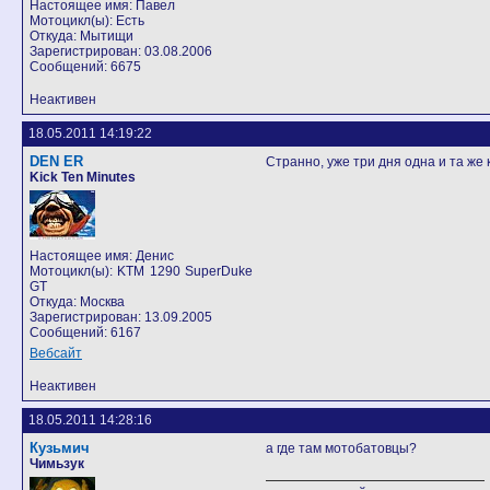
Настоящее имя: Павел
Мотоцикл(ы): Есть
Откуда: Мытищи
Зарегистрирован: 03.08.2006
Сообщений: 6675
Неактивен
18.05.2011 14:19:22
DEN ER
Странно, уже три дня одна и та же
Kick Ten Minutes
Настоящее имя: Денис
Мотоцикл(ы): KTM 1290 SuperDuke
GT
Откуда: Москва
Зарегистрирован: 13.09.2005
Сообщений: 6167
Вебсайт
Неактивен
18.05.2011 14:28:16
Кузьмич
а где там мотобатовцы?
Чимьзук