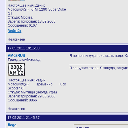
Настоящее имя: Денис
Мотоцикл(ы): KTM 1290 SuperDuke
GT
Откуда: Москва
Зарегистрирован: 13.09.2005
Сообщений: 6167
Вебсайт
Неактивен
17.05.2011 19:15:38
AM02RUS
Я не понял куда приезжать надо. Х
Трижды сибиховод
Я занудная тварь. Я зануда, занудю
Настоящее имя: Радик
Мотоцикл(ы): временно Kick
Scooter XT
Откуда: Мытищи (иногда Уфа)
Зарегистрирован: 29.05.2006
Сообщений: 8866
Неактивен
17.05.2011 21:45:37
flegg