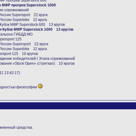
МФР прогрев Superstock 600
ок МФР прогрев Superstock 1000
ие соревнований
 России Supersport 22 круга
 России Superbike 22 круга
и Кубок МФР Superstock 600 13 кругов
 и Кубок МФР Superstock 1000 13 кругов
атальона ГИБДД МО
persport 125
 России Supersport 22 круга
 России Superbike 22 круга
ersport 125 10 кругов
аждение победителей I Этапа соревнований
ования «Stock Open» (стриткап) 10 кругов
1 13:42:17)
видностью философии
емленный средства.