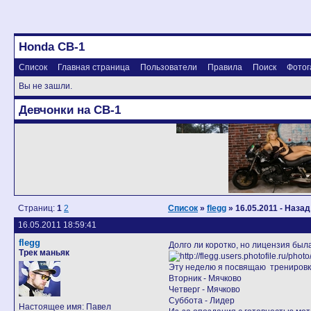
Honda CB-1
Список
Главная страница
Пользователи
Правила
Поиск
Фотог
Вы не зашли.
Девчонки на CB-1
Страниц:
1
2
Список
»
flegg
» 16.05.2011 - Наза
16.05.2011 18:59:41
flegg
Долго ли коротко, но лицензия бы
Трек маньяк
Эту неделю я посвящаю тренировка
Вторник - Мячково
Четверг - Мячково
Суббота - Лидер
Настоящее имя: Павел