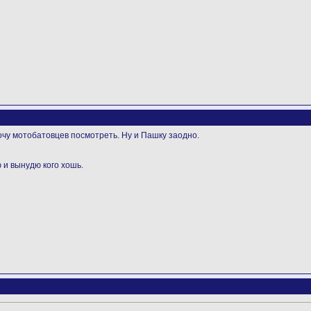
очу мотобатовцев посмотреть. Ну и Пашку заодно.
 и вынудю кого хошь.