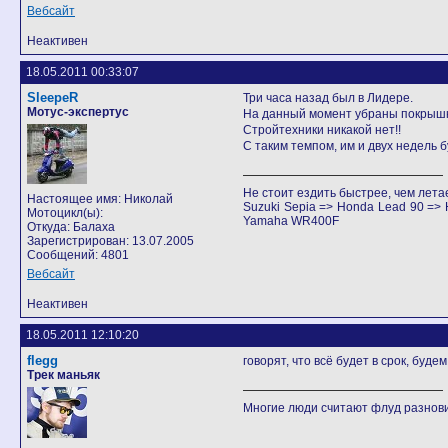
Вебсайт
Неактивен
18.05.2011 00:33:07
SleepeR
Три часа назад был в Лидере.
Мотус-экспертус
На данный момент убраны покрышки
Стройтехники никакой нет!!
С таким темпом, им и двух недель б
Не стоит ездить быстрее, чем лета
Настоящее имя: Николай
Suzuki Sepia => Honda Lead 90 =
Мотоцикл(ы):
Yamaha WR400F
Откуда: Балаха
Зарегистрирован: 13.07.2005
Сообщений: 4801
Вебсайт
Неактивен
18.05.2011 12:10:20
flegg
говорят, что всё будет в срок, будем
Трек маньяк
Многие люди считают флуд разно