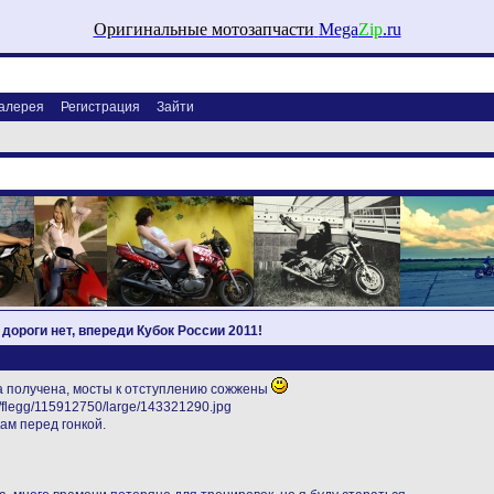
Оригинальные мотозапчасти
Mega
Zip
.ru
алерея
Регистрация
Зайти
д дороги нет, впереди Кубок России 2011!
ла получена, мосты к отступлению сожжены
м перед гонкой.