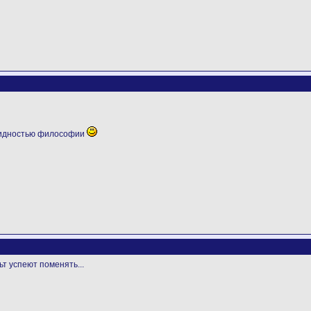
видностью философии
ьт успеют поменять...