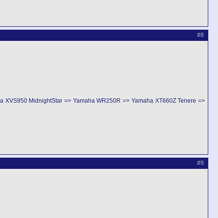
#8
ha XVS950 MidnightStar => Yamaha WR250R => Yamaha XT660Z Tenere =>
#9