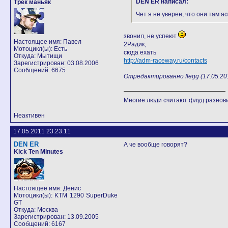
DEN ER написал:
Трек маньяк
Чет я не уверен, что они там а
звонил, не успеют
Настоящее имя: Павел
2Радик,
Мотоцикл(ы): Есть
сюда ехать
Откуда: Мытищи
http://adm-raceway.ru/contacts
Зарегистрирован: 03.08.2006
Сообщений: 6675
Отредактированно flegg (17.05.201
Многие люди считают флуд разно
Неактивен
17.05.2011 23:23:11
DEN ER
А че вообще говорят?
Kick Ten Minutes
Настоящее имя: Денис
Мотоцикл(ы): KTM 1290 SuperDuke
GT
Откуда: Москва
Зарегистрирован: 13.09.2005
Сообщений: 6167