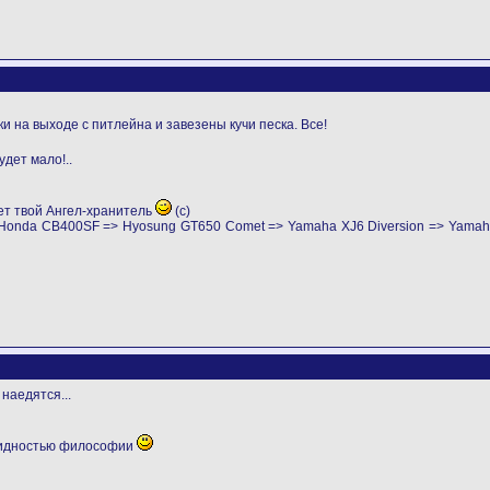
 на выходе с питлейна и завезены кучи песка. Все!
удет мало!..
ет твой Ангел-хранитель
(с)
> Honda CB400SF => Hyosung GT650 Comet => Yamaha XJ6 Diversion => Yama
 наедятся...
видностью философии