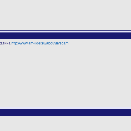
 катина
http://www.am-lider.ru/about/livecam