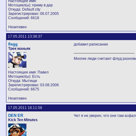
Настоящее имя:
Мотоцикл(ы): приму в дар
Откуда: Default city
Зарегистрирован: 06.07.2005
Сообщений: 6618
Неактивен
17.05.2011 13:38:37
flegg
добавил раписание
Трек маньяк
Многие люди считают флуд разно
Настоящее имя: Павел
Мотоцикл(ы): Есть
Откуда: Мытищи
Зарегистрирован: 03.08.2006
Сообщений: 6675
Неактивен
17.05.2011 18:11:58
DEN ER
Чет я не уверен, что они там асфал
Kick Ten Minutes