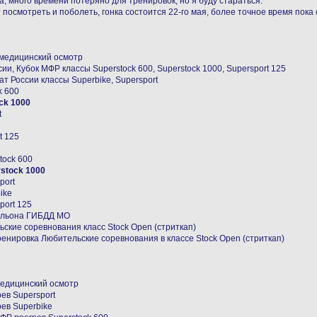
а, много времени потеряно для тренировок, но я буду стараться.
посмотреть и поболеть, гонка состоится 22-го мая, более точное время пока с
, медицинский осмотр
сии, Кубок МФР классы Superstock 600, Superstock 1000, Supersport 125
т России классы Superbike, Supersport
k 600
ck 1000
t
t 125
tock 600
stock 1000
port
ike
port 125
тальона ГИБДД МО
ьские соревнования класс Stock Open (стриткап)
енировка Любительские соревнования в классе Stock Open (стриткап)
 медицинский осмотр
ев Supersport
рев Superbike