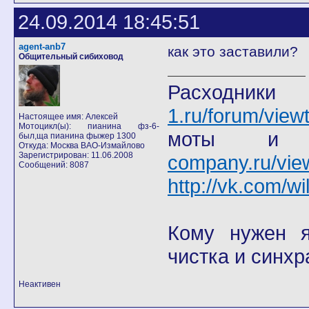
24.09.2014 18:45:51
agent-anb7
как это заставили?
Общительный сибиховод
Расход
1.ru/forum/view
Настоящее имя: Алексей
Мотоцикл(ы): пианина фз-6-
моты
был,ща пианина фыжер 1300
Откуда: Москва ВАО-Измайлово
Зарегистрирован: 11.06.2008
company.ru/vie
Сообщений: 8087
http://vk.com/wi
Кому нужен я 
чистка и синхр
Неактивен