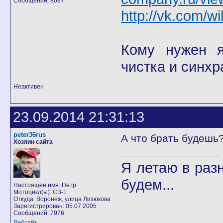
Сообщений: 8087
http://vk.com/wi
Кому нужен я 
чистка и синхр
Неактивен
23.09.2014 21:31:13
peter36rus
А что брать будешь
Хозяин сайта
Я летаю в разн
будем...
Настоящее имя: Петр
Мотоцикл(ы): CB-1
Откуда: Воронеж, улица Лизюкова
Зарегистрирован: 05.07.2005
Сообщений: 7976
Вебсайт