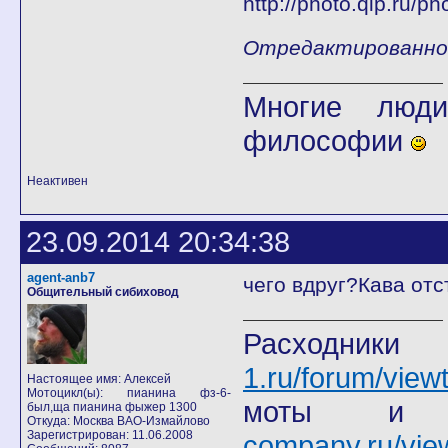
Отредактированно f
Многие люди
философии
Неактивен
23.09.2014 20:34:38
agent-anb7
чего вдруг?Кава отс
Общительный сибиховод
Расход
1.ru/forum/view
Настоящее имя: Алексей
Мотоцикл(ы): пианина фз-6-
моты
был,ща пианина фыжер 1300
Откуда: Москва ВАО-Измайлово
Зарегистрирован: 11.06.2008
company.ru/vie