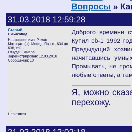
Вопросы
» Ка
31.03.2018 12:59:28
Старый
Доброго времени с
Сибиховод
Купил cb-1 1992 го
Настоящее имя: Роман
Мотоцикл(ы): Мопед, Явы от 634 до
Предыдущий хозяин
638, cb1.
Откуда: Самара
Зарегистрирован: 12.03.2018
начитавшись умны
Сообщений: 13
Промывать, не пром
любые ответы, а та
Я, можно сказ
перехожу.
Неактивен
31.03.2018 13:02:18