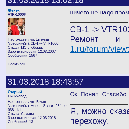
Женёк
ничего не надо пром
VTR-1000F
CB-1 -> VTR10
Ремонт и
Настоящее имя: Евгений
Мотоцикл(ы): CB-1 -> VTR1000F
1.ru/forum/vie
Откуда: МО, Люберцы
Зарегистрирован: 12.03.2007
Сообщений: 1567
Неактивен
31.03.2018 18:43:57
Старый
Ок. Понял. Спасибо.
Сибиховод
Настоящее имя: Роман
Мотоцикл(ы): Мопед, Явы от 634 до
Я, можно сказ
638, cb1.
Откуда: Самара
Зарегистрирован: 12.03.2018
перехожу.
Сообщений: 13