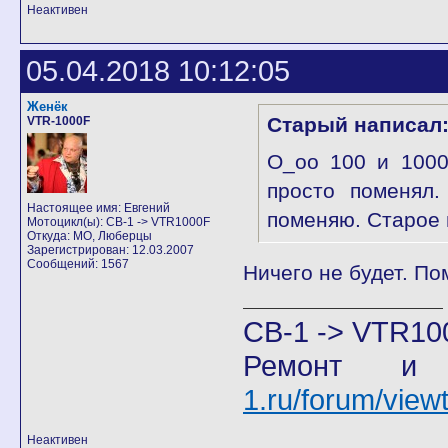
Неактивен
05.04.2018 10:12:05
Женёк
Старый написал
VTR-1000F
О_оо 100 и 1000
просто поменял.
Настоящее имя: Евгений
поменяю. Старое 
Мотоцикл(ы): CB-1 -> VTR1000F
Откуда: МО, Люберцы
Зарегистрирован: 12.03.2007
Сообщений: 1567
Ничего не будет. П
CB-1 -> VTR10
Ремонт и
1.ru/forum/vie
Неактивен