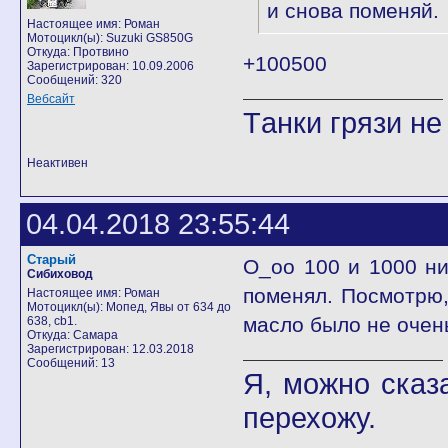
и снова поменяй.
Настоящее имя: Роман
Мотоцикл(ы): Suzuki GS850G
Откуда: Протвино
+100500
Зарегистрирован: 10.09.2006
Сообщений: 320
Вебсайт
Тaнки грязи нe
Неактивен
04.04.2018 23:55:44
Старый
О_оо 100 и 1000 ни
Сибиховод
поменял. Посмотрю, 
Настоящее имя: Роман
Мотоцикл(ы): Мопед, Явы от 634 до
масло было не очен
638, cb1.
Откуда: Самара
Зарегистрирован: 12.03.2018
Сообщений: 13
Я, можно сказ
перехожу.