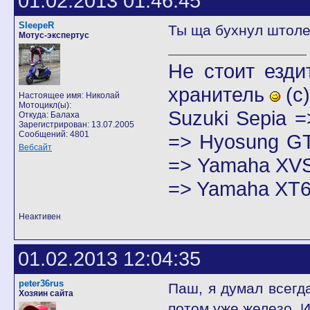
01.02.2013 01:46:45
SleepeR
Ты ща бухнул штол
Мотус-экспертус
Не стоит езди
хранитель
(с)
Настоящее имя: Николай
Мотоцикл(ы):
Suzuki Sepia 
Откуда: Балаха
Зарегистрирован: 13.07.2005
Сообщений: 4801
=> Hyosung GT
Вебсайт
=> Yamaha XVS
=> Yamaha XT6
Неактивен
01.02.2013 12:04:35
peter36rus
Паш, я думал всегда
Хозяин сайта
потом уже железо. И