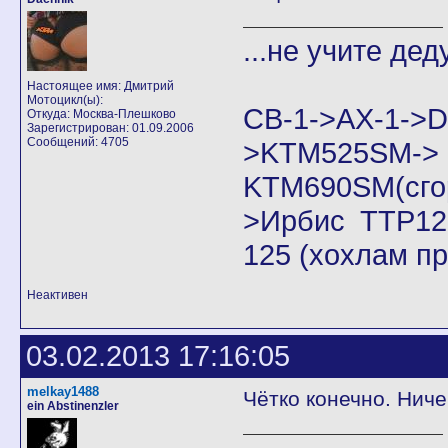
...не учите дед
Настоящее имя: Дмитрий
Мотоцикл(ы):
CB-1->AX-1
Откуда: Москва-Плешково
Зарегистрирован: 01.09.2006
Сообщений: 4705
>KTM525SM->
KTM690SM(сго
>Ирбис ТТР125
125 (хохлам п
Неактивен
03.02.2013 17:16:05
melkay1488
Чётко конечно. Ничег
ein Abstinenzler