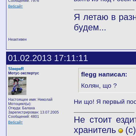
Сообщений: 7976
Вебсайт
Я летаю в разн
будем...
Неактивен
01.02.2013 17:11:11
SleepeR
flegg написал:
Мотус-экспертус
Колян, що ?
Настоящее имя: Николай
Ни що! Я первый пос
Мотоцикл(ы):
Откуда: Балаха
Зарегистрирован: 13.07.2005
Сообщений: 4801
Не стоит езди
Вебсайт
хранитель
(с)