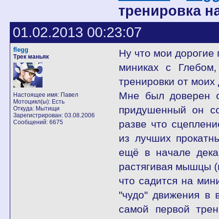
тренировка на
01.02.2013 00:23:07
flegg
Ну что мои дорогие 
Трек маньяк
миниках с Глебом
тренировки от моих д
Мне был доверен о
Настоящее имя: Павел
Мотоцикл(ы): Есть
придушенный он со
Откуда: Мытищи
Зарегистрирован: 03.08.2006
разве что сцеплени
Сообщений: 6675
из лучших прокатн
ещё в начале дека
растягивая мышцы (п
что садится на мини
"чудо" движения в 
самой первой тре