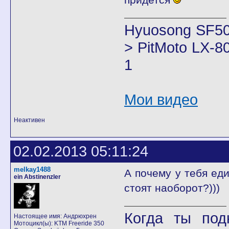
Hyuosong SF50
> PitMoto LX-8
1
Мои видео
Неактивен
02.02.2013 05:11:24
melkay1488
А почему у тебя ед
ein Abstinenzler
стоят наоборот?)))
Когда ты под
Настоящее имя: Андрюхрен
Мотоцикл(ы): KTM Freeride 350