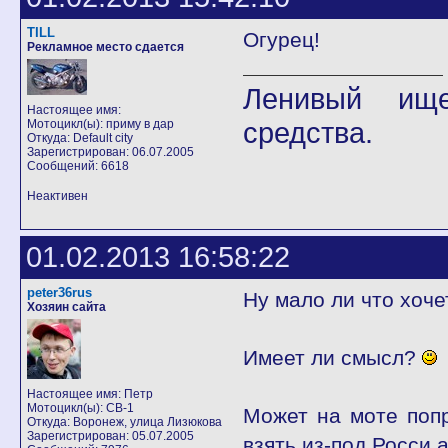
TILL
Огурец!
Рекламное место сдается
Ленивый ище
Настоящее имя:
средства.
Мотоцикл(ы): приму в дар
Откуда: Default city
Зарегистрирован: 06.07.2005
Сообщений: 6618
Неактивен
01.02.2013 16:58:22
peter36rus
Ну мало ли что хоче
Хозяин сайта
Имеет ли смысл?
Настоящее имя: Петр
Мотоцикл(ы): CB-1
Может на моте попр
Откуда: Воронеж, улица Лизюкова
Зарегистрирован: 05.07.2005
взять из-под Росси 