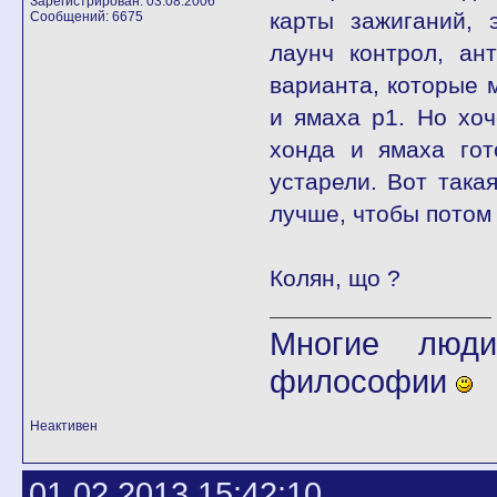
Зарегистрирован: 03.08.2006
карты зажиганий, 
Сообщений: 6675
лаунч контрол, ан
варианта, которые 
и ямаха р1. Но хоч
хонда и ямаха гот
устарели. Вот така
лучше, чтобы потом
Колян, що ?
Многие люди
философии
Неактивен
01.02.2013 15:42:10