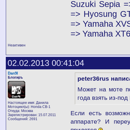
Suzuki Sepia 
=> Hyosung GT
=> Yamaha XVS
=> Yamaha XT6
Неактивен
02.02.2013 00:41:04
Dan9I
peter36rus напис
Блогиръ
Может на моте п
года взять из-под
Настоящее имя: Данила
Мотоцикл(ы): Honda CB-1
Откуда: Москва
Если есть возможн
Зарегистрирован: 15.07.2011
Сообщений: 2691
аппарате? И переу
придется