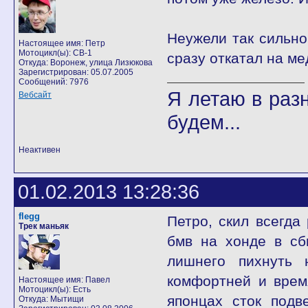
Неужели так сильно
Настоящее имя: Петр
Мотоцикл(ы): CB-1
сразу откатал на ме
Откуда: Воронеж, улица Лизюкова
Зарегистрирован: 05.07.2005
Сообщений: 7976
Я летаю в разн
Вебсайт
будем...
Неактивен
01.02.2013 13:28:36
flegg
Петро, скил всегда
Трек маньяк
бмв на хонде в сб
лишнего пихнуть 
комфортней и врем
Настоящее имя: Павел
Мотоцикл(ы): Есть
японцах сток подв
Откуда: Мытищи