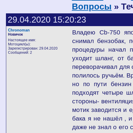
Вопросы
» Те
29.04.2020 15:20:23
Chronoman
Владею Cb-750 япо
Новичок
снимал бензобак, 
Настоящее имя:
Мотоцикл(ы):
процедуры начал п
Зарегистрирован: 29.04.2020
Сообщений: 2
уходит шланг, от б
переворачивал для с
полилось ручьём. Вр
но по пути бензин
подходят четыре шл
стороны- вентиляци
мотик заводится и е
бака я не нашёл , и
даже не знал о его 