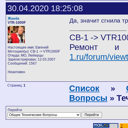
30.04.2020 18:25:08
Женёк
Да, значит сгнила т
VTR-1000F
CB-1 -> VTR10
Ремонт и
Настоящее имя: Евгений
Мотоцикл(ы): CB-1 -> VTR1000F
1.ru/forum/vie
Откуда: МО, Люберцы
Зарегистрирован: 12.03.2007
Сообщений: 1567
Неактивен
Страниц:
1
Список
»
Вопросы
» Те
Перейти