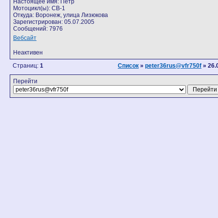
Настоящее имя: Петр
Мотоцикл(ы): CB-1
Откуда: Воронеж, улица Лизюкова
Зарегистрирован: 05.07.2005
Сообщений: 7976
Вебсайт
Неактивен
Страниц:
1
Список
»
peter36rus@vfr750f
» 26.
Перейти