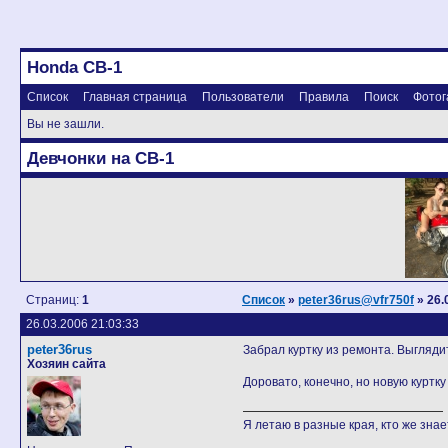
Honda CB-1
Список
Главная страница
Пользователи
Правила
Поиск
Фотог
Вы не зашли.
Девчонки на CB-1
Страниц:
1
Список
»
peter36rus@vfr750f
» 26.
26.03.2006 21:03:33
peter36rus
Забрал куртку из ремонта. Выгляди
Хозяин сайта
Доровато, конечно, но новую куртку
Я летаю в разные края, кто же знает