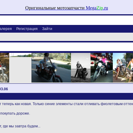
Оригинальные мотозапчасти
Mega
Zip
.ru
алерея
Регистрация
Зайти
03.06
т теперь как новая. Только синие элементы стали отливать фиолетовым оттенк
 покупать дороже.
, где мы завтра будем...