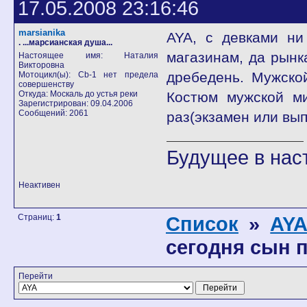
17.05.2008 23:16:46
marsianika
AYA, с девками ни
. ...марсианская душа...
магазинам, да рынка
Настоящее имя: Наталия
Викторовна
дребедень. Мужско
Мотоцикл(ы): Cb-1 нет предела
совершенству
Откуда: Москаль до устья реки
Костюм мужской ми
Зарегистрирован: 09.04.2006
Сообщений: 2061
раз(экзамен или вы
Будущее в на
Неактивен
Страниц:
1
Список
»
AY
сегодня сын 
Перейти