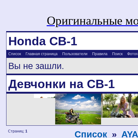
Оригинальные мо
Honda CB-1
Список
Главная страница
Пользователи
Правила
Поиск
Фотог
Вы не зашли.
Девчонки на CB-1
Страниц:
1
Список
»
AY