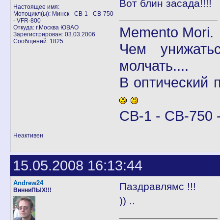
Вот блин засада!!!!
Настоящее имя:
Мотоцикл(ы): Минск - CB-1 - CB-750
- VFR-800
Откуда: г.Москва ЮВАО
Memento Mori.
Зарегистрирован: 03.03.2006
Сообщений: 1825
Чем унижать
молчать....
В оптический
CB-1 - CB-750 -
Неактивен
15.05.2008 16:13:44
Andrew24
Паздравлямс !!!
ВинниПЫХ!!!
)) ..