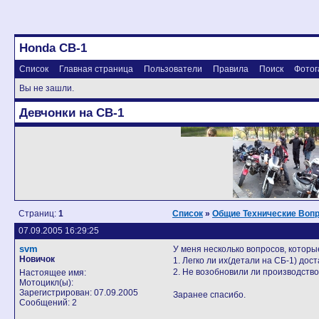
Honda CB-1
Список
Главная страница
Пользователи
Правила
Поиск
Фотог
Вы не зашли.
Девчонки на CB-1
Страниц:
1
Список
»
Общие Технические Воп
07.09.2005 16:29:25
svm
У меня несколько вопросов, которы
Новичок
1. Легко ли их(детали на СБ-1) дос
2. Не возобновили ли производств
Настоящее имя:
Мотоцикл(ы):
Зарегистрирован: 07.09.2005
Заранее спасибо.
Сообщений: 2