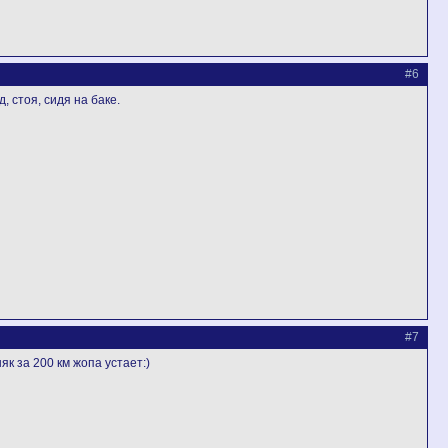
#6
, стоя, сидя на баке.
#7
як за 200 км жопа устает:)