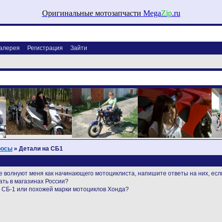
Оригинальные мотозапчасти
Mega
Zip
.ru
алерея
Регистрация
Зайти
росы
» Детали на СБ1
е волнуют меня как начинающего мотоциклиста, напишите ответы на них, если
тать в магазинах России?
о СБ-1 или похожей марки мотоциклов Хонда?