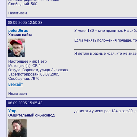
Сообщений: 500
Неактивен
08.09.2005 12:50:33
peter36rus
У меня 186 -- мне нравится. На сиб
Хозяин сайта
Если менять положения почаще, то 
Я летаю в разные края, кто же знает
Настоящее имя: Петр
Мотоцикл(ы): CB-1
Откуда: Воронеж, улица Лизюкова
Зарегистрирован: 05.07.2005
Сообщений: 7976
Вебсайт
Неактивен
08.09.2005 15:05:43
Угар
да кстати у меня рос 184 а вес 80 ,
Общительный сибиховод