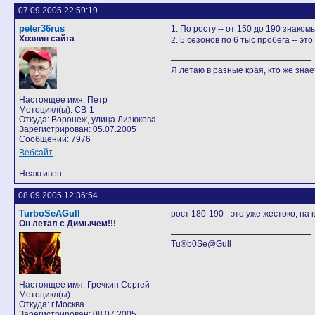
07.09.2005 22:59:19
peter36rus
1. По росту -- от 150 до 190 знаком
Хозяин сайта
2. 5 сезонов по 6 тыс пробега -- эт
Я летаю в разные края, кто же знает
Настоящее имя: Петр
Мотоцикл(ы): CB-1
Откуда: Воронеж, улица Лизюкова
Зарегистрирован: 05.07.2005
Сообщений: 7976
Вебсайт
Неактивен
08.09.2005 12:36:54
TurboSeAGull
рост 180-190 - это уже жестоко, на
Он летал с Димычем!!!
Tu®b0Se@Gull
Настоящее имя: Гречкин Сергей
Мотоцикл(ы):
Откуда: г.Москва
Зарегистрирован: 08.07.2005