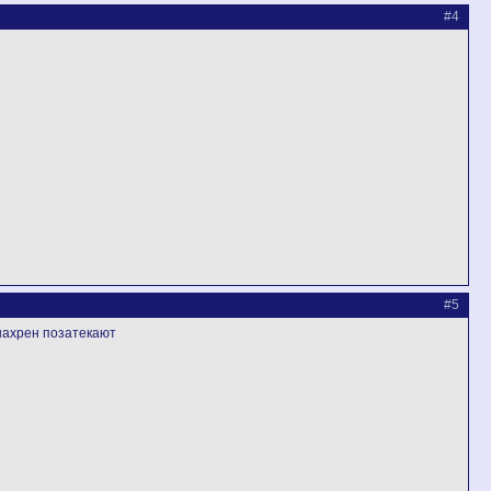
#4
#5
 нахрен позатекают