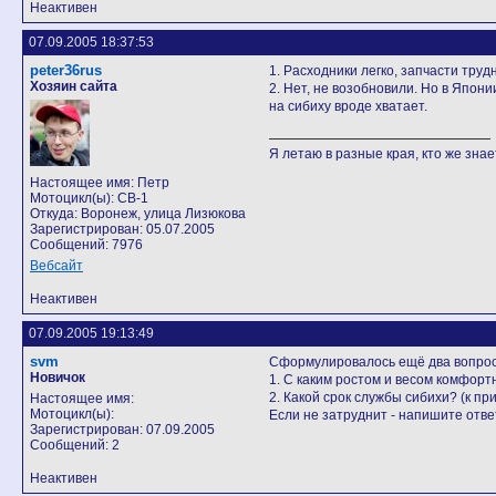
Неактивен
07.09.2005 18:37:53
peter36rus
1. Расходники легко, запчасти труд
Хозяин сайта
2. Нет, не возобновили. Но в Япон
на сибиху вроде хватает.
Я летаю в разные края, кто же знает
Настоящее имя: Петр
Мотоцикл(ы): CB-1
Откуда: Воронеж, улица Лизюкова
Зарегистрирован: 05.07.2005
Сообщений: 7976
Вебсайт
Неактивен
07.09.2005 19:13:49
svm
Сформулировалось ещё два вопрос
Новичок
1. С каким ростом и весом комфорт
2. Какой срок службы сибихи? (к п
Настоящее имя:
Мотоцикл(ы):
Если не затруднит - напишите отве
Зарегистрирован: 07.09.2005
Сообщений: 2
Неактивен