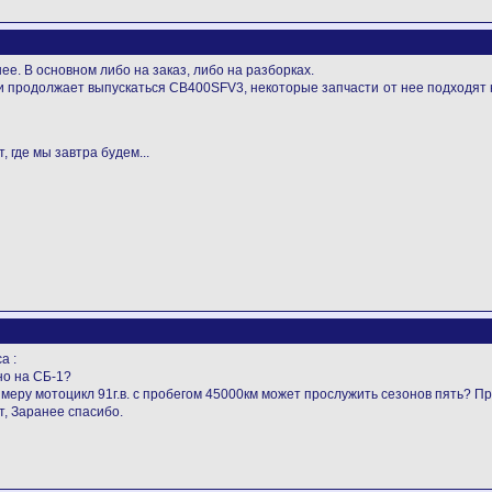
нее. В основном либо на заказ, либо на разборках.
ии продолжает выпускаться CB400SFV3, некоторые запчасти от нее подходят 
, где мы завтра будем...
а :
но на СБ-1?
римеру мотоцикл 91г.в. с пробегом 45000км может прослужить сезонов пять? П
т, Заранее спасибо.