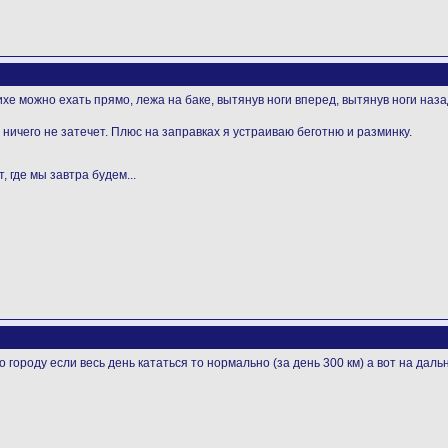
ихе можно ехать прямо, лежа на баке, вытянув ноги вперед, вытянув ноги назад
ничего не затечет. Плюс на заправках я устраиваю беготню и разминку.
, где мы завтра будем...
по городу если весь день кататься то нормально (за день 300 км) а вот на дальн