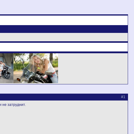
#1
 не затруднит.