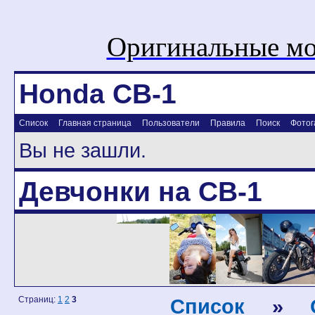
Оригинальные мо
Honda CB-1
Список
Главная страница
Пользователи
Правила
Поиск
Фотог
Вы не зашли.
Девчонки на CB-1
Страниц:
1
2
3
Список
»