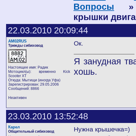
Вопросы
» К
крышки двига
22.03.2010 20:09:44
AM02RUS
Ок.
Трижды сибиховод
Я занудная тв
Настоящее имя: Радик
хошь.
Мотоцикл(ы): временно Kick
Scooter XT
Откуда: Мытищи (иногда Уфа)
Зарегистрирован: 29.05.2006
Сообщений: 8866
Неактивен
23.03.2010 13:52:48
Карел
Нужна крышечка=)
Общительный сибиховод