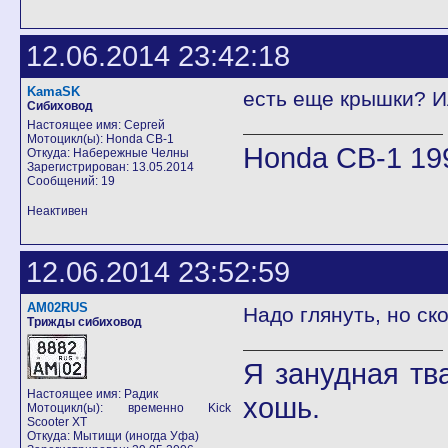
12.06.2014 23:42:18
KamaSK
есть еще крышки? И
Сибиховод
Настоящее имя: Сергей
Мотоцикл(ы): Honda CB-1
Honda CB-1 19
Откуда: Набережные Челны
Зарегистрирован: 13.05.2014
Сообщений: 19
Неактивен
12.06.2014 23:52:59
AM02RUS
Надо глянуть, но ск
Трижды сибиховод
Я занудная тв
Настоящее имя: Радик
хошь.
Мотоцикл(ы): временно Kick
Scooter XT
Откуда: Мытищи (иногда Уфа)