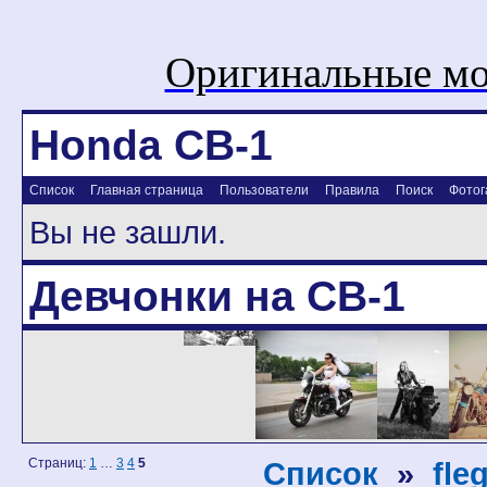
Оригинальные мо
Honda CB-1
Список
Главная страница
Пользователи
Правила
Поиск
Фотог
Вы не зашли.
Девчонки на CB-1
Страниц:
1
…
3
4
5
Список
»
fle