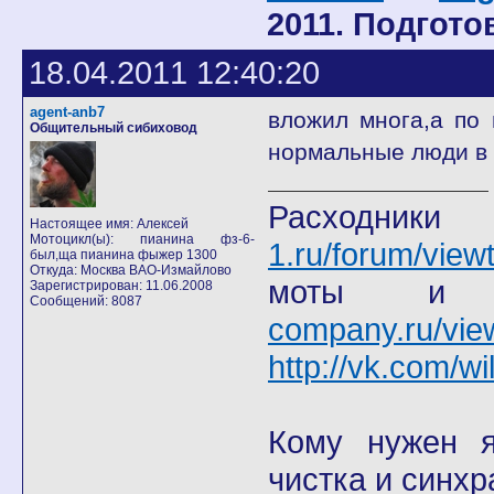
2011. Подгото
18.04.2011 12:40:20
agent-anb7
вложил многа,а по 
Общительный сибиховод
нормальные люди в 
Расход
Настоящее имя: Алексей
Мотоцикл(ы): пианина фз-6-
1.ru/forum/view
был,ща пианина фыжер 1300
Откуда: Москва ВАО-Измайлово
моты
Зарегистрирован: 11.06.2008
Сообщений: 8087
company.ru/vie
http://vk.com/wi
Кому нужен я 
чистка и синхр