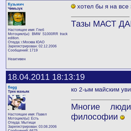
Кузьмич
хотел бы я на все 
Чимьзук
Тазы МАСТ ДА
Настоящее имя: Глеб
Мотоцикл(ы): BMW S1000RR track
edition.
Откуда: г.Москва ЮАО
Зарегистрирован: 02.12.2006
Сообщений: 1719
Неактивен
18.04.2011 18:13:19
flegg
ко 2-ым майским у
Трек маньяк
Многие люди
философии
Настоящее имя: Павел
Мотоцикл(ы): Есть
Откуда: Мытищи
Зарегистрирован: 03.08.2006
Сообщений: 6675