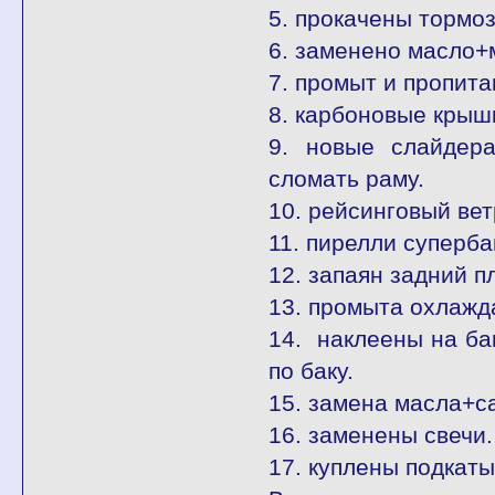
5. прокачены тормоз
6. заменено масло+
7. промыт и пропита
8. карбоновые крыш
9. новые слайдера
сломать раму.
10. рейсинговый вет
11. пирелли суперба
12. запаян задний п
13. промыта охлажд
14. наклеены на бак
по баку.
15. замена масла+с
16. заменены свечи.
17. куплены подкаты