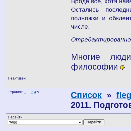
Вроде все, хотя нав
Остались последн
подножки и обклеи
числе.
Отредактированно fl
Многие люди
философии
Неактивен
Страниц:
1
…
3
4
5
Список
»
fle
2011. Подгото
Перейти