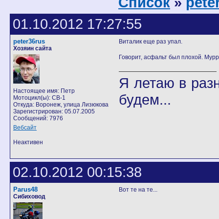
Список
»
pete
01.10.2012 17:27:55
peter36rus
Виталик еще раз упал.
Хозяин сайта
Говорит, асфальт был плохой. Мурр
Я летаю в разн
Настоящее имя: Петр
будем...
Мотоцикл(ы): CB-1
Откуда: Воронеж, улица Лизюкова
Зарегистрирован: 05.07.2005
Сообщений: 7976
Вебсайт
Неактивен
02.10.2012 00:15:38
Parus48
Вот те на те...
Сибиховод