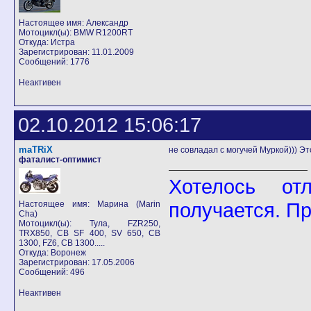
Настоящее имя: Александр
Мотоцикл(ы): BMW R1200RT
Откуда: Истра
Зарегистрирован: 11.01.2009
Сообщений: 1776
Неактивен
02.10.2012 15:06:17
maTRiX
не совладал с могучей Муркой))) Эт
фаталист-оптимист
Хотелось от
получается. П
Настоящее имя: Марина (Marin
Cha)
Мотоцикл(ы): Тула, FZR250,
TRX850, CB SF 400, SV 650, CB
1300, FZ6, CB 1300.....
Откуда: Воронеж
Зарегистрирован: 17.05.2006
Сообщений: 496
Неактивен