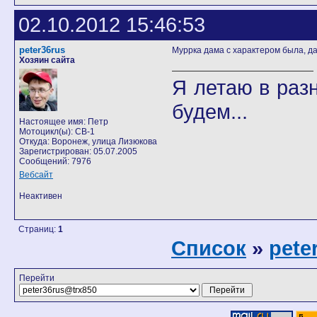
02.10.2012 15:46:53
peter36rus
Муррка дама с характером была, да
Хозяин сайта
Я летаю в разн
будем...
Настоящее имя: Петр
Мотоцикл(ы): CB-1
Откуда: Воронеж, улица Лизюкова
Зарегистрирован: 05.07.2005
Сообщений: 7976
Вебсайт
Неактивен
Страниц:
1
Список
»
pete
Перейти