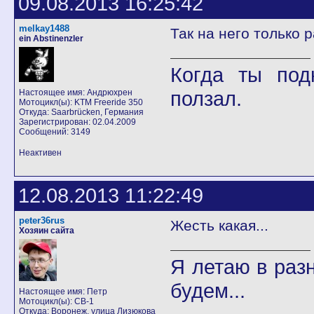
09.08.2013 16:25:42
melkay1488
Так на него только 
ein Abstinenzler
Когда ты под
ползал.
Настоящее имя: Андрюхрен
Мотоцикл(ы): KTM Freeride 350
Откуда: Saarbrücken, Германия
Зарегистрирован: 02.04.2009
Сообщений: 3149
Неактивен
12.08.2013 11:22:49
peter36rus
Жесть какая...
Хозяин сайта
Я летаю в разн
будем...
Настоящее имя: Петр
Мотоцикл(ы): CB-1
Откуда: Воронеж, улица Лизюкова