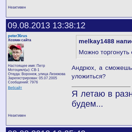
Неактивен
09.08.2013 13:38:12
peter36rus
melkay1488 напи
Хозяин сайта
Можно торгонуть 
Настоящее имя: Петр
Андрюх, а сможешь
Мотоцикл(ы): CB-1
Откуда: Воронеж, улица Лизюкова
уложиться?
Зарегистрирован: 05.07.2005
Сообщений: 7976
Вебсайт
Я летаю в разн
будем...
Неактивен