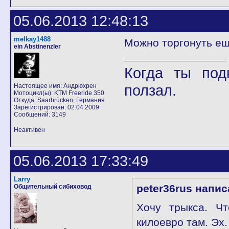
05.06.2013 12:48:13
melkay1488
Можно торгонуть ещё
ein Abstinenzler
Когда ты под
ползал.
Настоящее имя: Андрюхрен
Мотоцикл(ы): KTM Freeride 350
Откуда: Saarbrücken, Германия
Зарегистрирован: 02.04.2009
Сообщений: 3149
Неактивен
05.06.2013 17:33:49
Larry
peter36rus напис
Общительный сибиховод
Хочу трыкса. Чт
килоевро там. Эх.