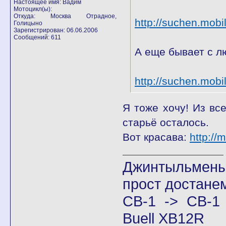
Настоящее имя: Вадим
Мотоцикл(ы):
Откуда: Москва Отрадное,
http://suchen.mob
Голицыно
Зарегистрирован: 06.06.2006
Сообщений: 611
А еще бывает с л
http://suchen.mob
Я тоже хочу! Из вс
старьё осталось.
Вот красава:
http://
Джинтыльмены
прост достане
CB-1 -> CB-1 
Buell XB12R