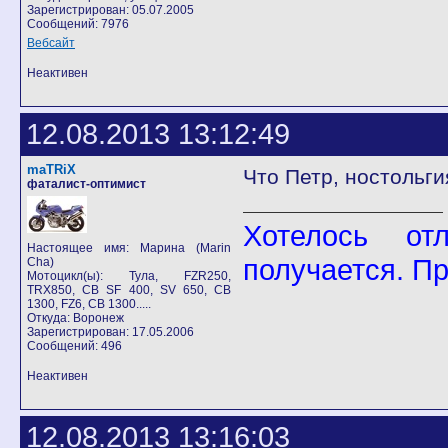
Зарегистрирован: 05.07.2005
Сообщений: 7976
Вебсайт
Неактивен
12.08.2013 13:12:49
maTRiX
Что Петр, ностольгия
фаталист-оптимист
Хотелось от
Настоящее имя: Марина (Marin
получается. П
Cha)
Мотоцикл(ы): Тула, FZR250,
TRX850, CB SF 400, SV 650, CB
1300, FZ6, CB 1300.....
Откуда: Воронеж
Зарегистрирован: 17.05.2006
Сообщений: 496
Неактивен
12.08.2013 13:16:03