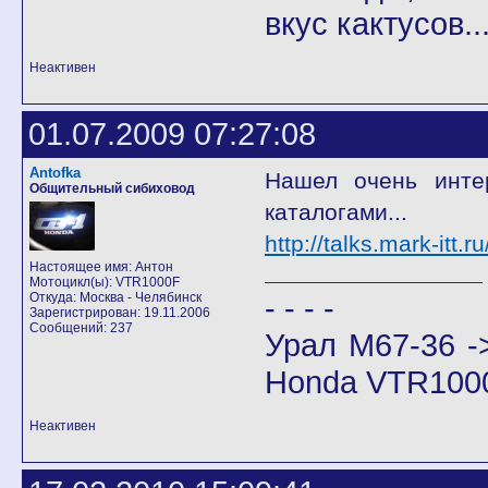
вкус кактусов...
Неактивен
01.07.2009 07:27:08
Antofka
Нашел очень инте
Общительный сибиховод
каталогами...
http://talks.mark-itt
Настоящее имя: Антон
Мотоцикл(ы): VTR1000F
Откуда: Москва - Челябинск
- - - -
Зарегистрирован: 19.11.2006
Сообщений: 237
Урал М67-36 -
Honda VTR100
Неактивен