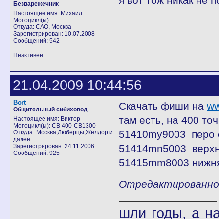
я вот тож никак не 
Безварежечник
Настоящее имя: Михаил
Мотоцикл(ы):
Откуда: САО, Москва
Зарегистрирован: 10.07.2008
Сообщений: 542
Неактивен
21.04.2009 10:44:56
Bort
Скачать фиши на
ww
Общительный сибиховод
там есть, на 400 точ
Настоящее имя: Виктор
Мотоцикл(ы): CB 400-СВ1300
51410my9003 перо 
Откуда: Москва,Люберцы,Желдор и
далее.
Зарегистрирован: 24.11.2006
51414mn5003 верхн
Сообщений: 925
51415mm8003 нижня
Отредактированно B
шли годы, а 