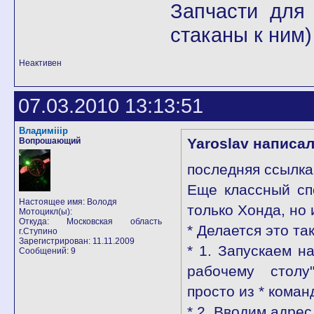
Запчасти для
стаканы к ним
Неактивен
07.03.2010 13:13:51
Владимiiiр
Yaroslav написал
Вопрошающий
последняя ссылка
Еще классный спо
Настоящее имя: Володя
только Хонда, но
Мотоцикл(ы):
Откуда: Московская область
* Делается это так
г.Ступино
Зарегистрирован: 11.11.2009
* 1. Запускаем н
Сообщений: 9
рабочему столу"
просто из * коман
* 2. Вводим адрес