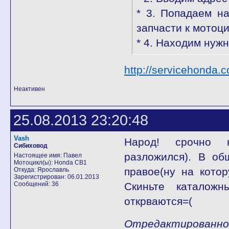
* 3. Попадаем на
запчасти к мотоц
* 4. Находим нужн
http://servicehonda.
Неактивен
25.08.2013 23:20:48
Vash
Народ! срочно н
Сибиховод
разложился). В об
Настоящее имя: Павел
Мотоцикл(ы): Honda CB1
правое(ну на котору
Откуда: Ярославль
Зарегистрирован: 06.01.2013
Сообщений: 36
Скиньте каталож
открваются=(
Отредактированно V