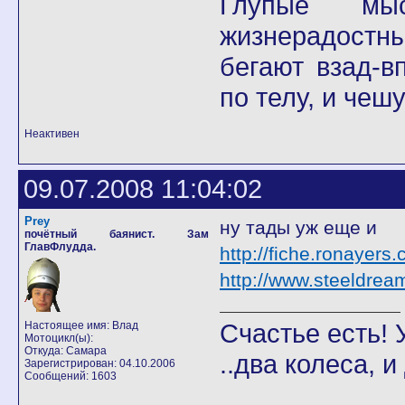
Глупые мы
жизнерадостны
бегают взад-в
по телу, и чеш
Неактивен
09.07.2008 11:04:02
Prey
ну тады уж еще и
почётный баянист. Зам
ГлавФлудда.
http://fiche.ronayers
http://www.steeldrea
Счастье есть! У
Настоящее имя: Влад
Мотоцикл(ы):
Откуда: Самара
..два колеса, 
Зарегистрирован: 04.10.2006
Сообщений: 1603