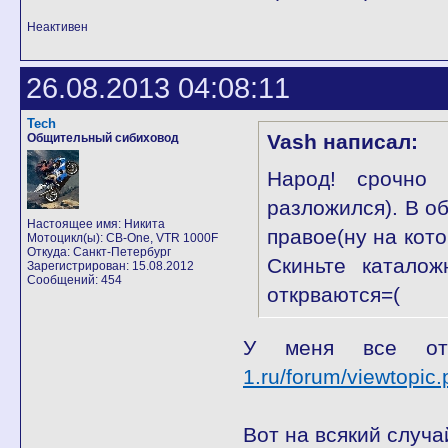
Неактивен
26.08.2013 04:08:11
Tech
Vash написал:
Общительный сибиховод
Народ! срочно 
разложился). В о
Настоящее имя: Никита
правое(ну на котор
Мотоцикл(ы): CB-One, VTR 1000F
Откуда: Санкт-Петербург
Скиньте катало
Зарегистрирован: 15.08.2012
Сообщений: 454
открваются=(
У меня все от
1.ru/forum/viewtopic
Вот на всякий случа