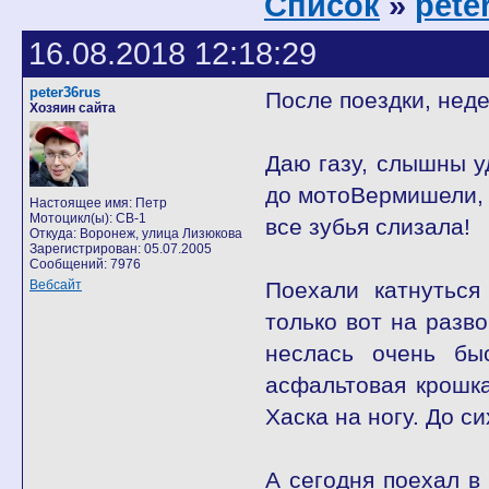
Список
»
pete
16.08.2018 12:18:29
peter36rus
После поездки, неде
Хозяин сайта
Даю газу, слышны у
до мотоВермишели, 
Настоящее имя: Петр
Мотоцикл(ы): CB-1
все зубья слизала!
Откуда: Воронеж, улица Лизюкова
Зарегистрирован: 05.07.2005
Сообщений: 7976
Вебсайт
Поехали катнуться
только вот на разв
неслась очень бы
асфальтовая крошка
Хаска на ногу. До си
А сегодня поехал в