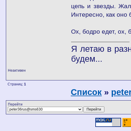
цепь и звезды. Жал
Интересно, как оно б
Ох, бодро едет, ох, 
Я летаю в разн
будем...
Неактивен
Страниц:
1
Список
»
pete
Перейти