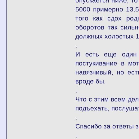
опускается ниже, то
5000 примерно 13.5
того как сдох ро
оборотов так силь
должных холостых 1
.
И есть еще один 
постукивание в мо
навязчивый, но ест
вроде бы.
.
Что с этим всем де
подъехать, послушат
.
Спасибо за ответы 
.