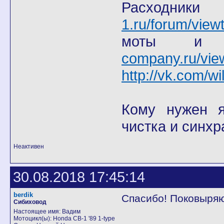
Расход
1.ru/forum/view
моты
company.ru/vie
http://vk.com/wi
Кому нужен я 
чистка и синхр
Неактивен
30.08.2018 17:45:14
berdik
Спасибо! Поковыряюс
Сибиховод
Настоящее имя: Вадим
Мотоцикл(ы): Honda CB-1 '89 1-type