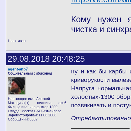
Кому нужен я 
чистка и синхр
Неактивен
29.08.2018 20:48:25
agent-anb7
ну и как бы карбы 
Общительный сибиховод
криворукости вылезе
Напруга нормальная
холостых-1300 оборо
Настоящее имя: Алексей
Мотоцикл(ы): пианина фз-6-
позвякивать и пост
был,ща пианина фыжер 1300
Откуда: Москва ВАО-Измайлово
Зарегистрирован: 11.06.2008
Отредактированно a
Сообщений: 8087