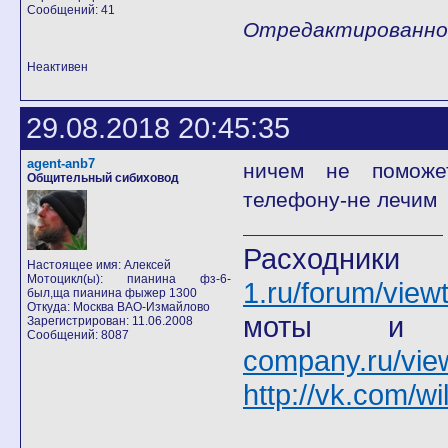
Сообщений: 41
Отредактированно b
Неактивен
29.08.2018 20:45:35
agent-anb7
ничем не поможе
Общительный сибиховод
телефону-не лечим
Расход
Настоящее имя: Алексей
Мотоцикл(ы): пианина фз-6-
1.ru/forum/view
был,ща пианина фыжер 1300
Откуда: Москва ВАО-Измайлово
моты
Зарегистрирован: 11.06.2008
Сообщений: 8087
company.ru/vie
http://vk.com/wi