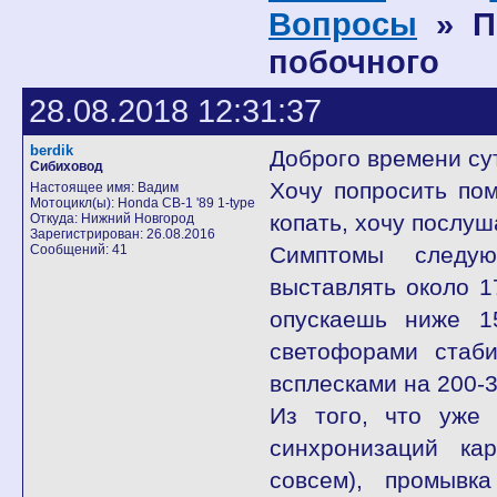
Вопросы
» П
побочного
28.08.2018 12:31:37
berdik
Доброго времени су
Сибиховод
Хочу попросить по
Настоящее имя: Вадим
Мотоцикл(ы): Honda CB-1 '89 1-type
копать, хочу послу
Откуда: Нижний Новгород
Зарегистрирован: 26.08.2016
Сообщений: 41
Симптомы следую
выставлять около 1
опускаешь ниже 1
светофорами стаби
всплесками на 200-
Из того, что уже 
синхронизаций ка
совсем), промывк