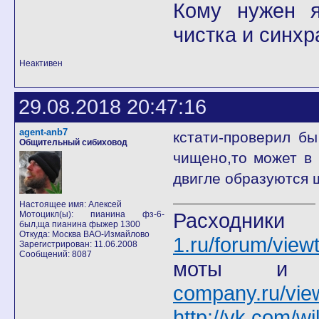
Кому нужен я 
чистка и синхр
Неактивен
29.08.2018 20:47:16
agent-anb7
кстати-проверил б
Общительный сибиховод
чищено,то может в
двигле образуются 
Настоящее имя: Алексей
Расход
Мотоцикл(ы): пианина фз-6-
был,ща пианина фыжер 1300
Откуда: Москва ВАО-Измайлово
1.ru/forum/view
Зарегистрирован: 11.06.2008
Сообщений: 8087
моты
company.ru/vie
http://vk.com/wi