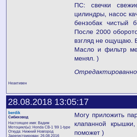
ПС: свечки свежи
цилиндры, насос кач
бензобак чистый б
После 2000 оборото
взгляд не ощущаю. 
Масло и фильтр ме
менял. )
Отредактированно b
Неактивен
28.08.2018 13:05:17
berdik
Могу приложить пар
Сибиховод
клапанной крышки,
Настоящее имя: Вадим
Мотоцикл(ы): Honda CB-1 '89 1-type
поможет )
Откуда: Нижний Новгород
Зарегистрирован: 26.08.2016