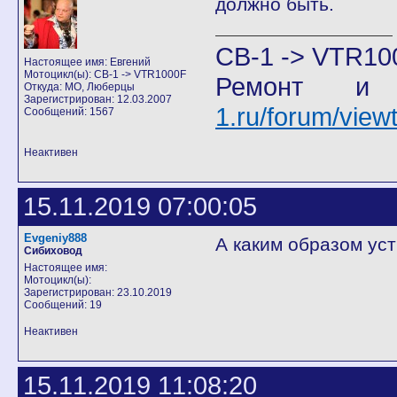
должно быть.
CB-1 -> VTR10
Настоящее имя: Евгений
Мотоцикл(ы): CB-1 -> VTR1000F
Ремонт и
Откуда: МО, Люберцы
Зарегистрирован: 12.03.2007
1.ru/forum/vie
Сообщений: 1567
Неактивен
15.11.2019 07:00:05
Evgeniy888
А каким образом ус
Сибиховод
Настоящее имя:
Мотоцикл(ы):
Зарегистрирован: 23.10.2019
Сообщений: 19
Неактивен
15.11.2019 11:08:20