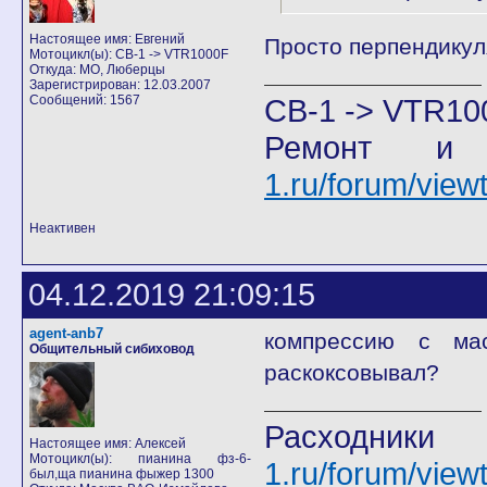
Настоящее имя: Евгений
Просто перпендикул
Мотоцикл(ы): CB-1 -> VTR1000F
Откуда: МО, Люберцы
Зарегистрирован: 12.03.2007
Сообщений: 1567
CB-1 -> VTR10
Ремонт и
1.ru/forum/vie
Неактивен
04.12.2019 21:09:15
agent-anb7
компрессию с ма
Общительный сибиховод
раскоксовывал?
Расход
Настоящее имя: Алексей
Мотоцикл(ы): пианина фз-6-
1.ru/forum/view
был,ща пианина фыжер 1300