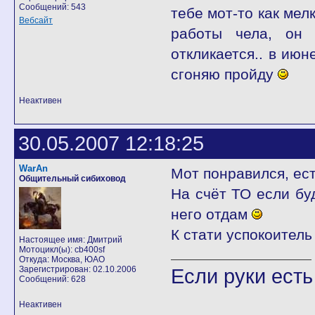
Сообщений: 543
тебе мот-то как ме
Вебсайт
работы чела, он 
откликается.. в июн
сгоняю пройду
Неактивен
30.05.2007 12:18:25
WarAn
Мот понравился, ест
Общительный сибиховод
На счёт ТО если бу
него отдам
К стати успокоитель
Настоящее имя: Дмитрий
Мотоцикл(ы): cb400sf
Откуда: Москва, ЮАО
Зарегистрирован: 02.10.2006
Если руки есть
Сообщений: 628
Неактивен