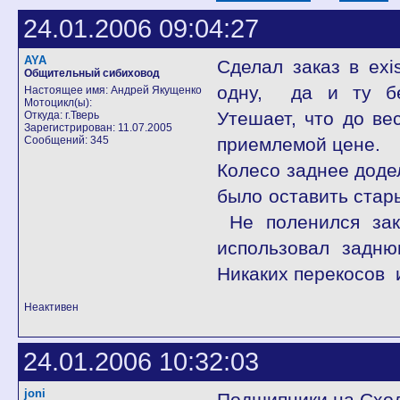
24.01.2006 09:04:27
AYA
Сделал заказ в exi
Общительный сибиховод
одну, да и ту бе
Настоящее имя: Андрей Якущенко
Мотоцикл(ы):
Утешает, что до ве
Откуда: г.Тверь
Зарегистрирован: 11.07.2005
Сообщений: 345
приемлемой цене.
Колесо заднее доде
было оставить стары
Не поленился зака
использовал задню
Никаких перекосов 
Неактивен
24.01.2006 10:32:03
joni
Подшипники на Сходн