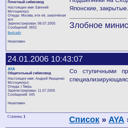
Почетный сибиховод
Японские, закрытые
Настоящее имя: Евгений
Мотоцикл(ы):
Откуда: Москва, ети её, закопчёная
вся
Злобное минис
Зарегистрирован: 06.07.2005
Сообщений: 3652
Вебсайт
Неактивен
24.01.2006 10:43:07
AYA
Со ступичными пр
Общительный сибиховод
специализирующаяся
Настоящее имя: Андрей Якущенко
Мотоцикл(ы):
Откуда: г.Тверь
Зарегистрирован: 11.07.2005
Сообщений: 345
Неактивен
Страниц:
1
Список
»
AYA