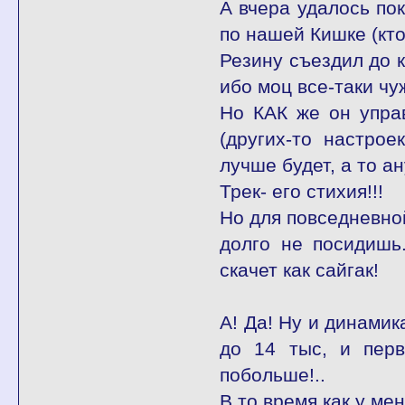
А вчера удалось по
по нашей Кишке (кто
Резину съездил до к
ибо моц все-таки чу
Но КАК же он управ
(других-то настро
лучше будет, а то а
Трек- его стихия!!!
Но для повседневной
долго не посидишь
скачет как сайгак!
А! Да! Ну и динамик
до 14 тыс, и перв
побольше!..
В то время как у мен