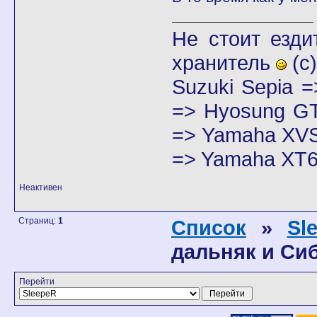
Не стоит езди
хранитель
(с)
Suzuki Sepia 
=> Hyosung GT
=> Yamaha XVS
=> Yamaha XT6
Неактивен
Страниц:
1
Список
»
Sl
дальняк и Си
Перейти