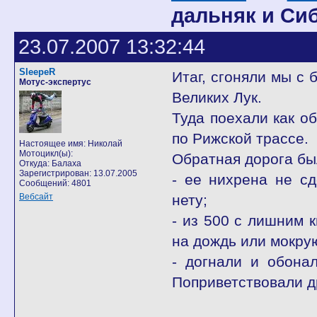
дальняк и Си
23.07.2007 13:32:44
SleepeR
Итаг, сгоняли мы с
Мотус-экспертус
Великих Лук.
Туда поехали как о
по Рижской трассе.
Настоящее имя: Николай
Мотоцикл(ы):
Обратная дорога бы
Откуда: Балаха
Зарегистрирован: 13.07.2005
- ее нихрена не сд
Сообщений: 4801
Вебсайт
нету;
- из 500 с лишним 
на дождь или мокру
- догнали и обона
Поприветствовали д