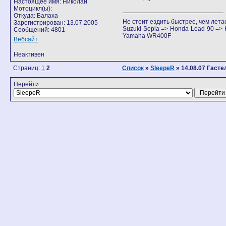
Настоящее имя: Николай
Мотоцикл(ы):
Откуда: Балаха
Не стоит ездить быстрее, чем лета
Зарегистрирован: 13.07.2005
Suzuki Sepia => Honda Lead 90 =
Сообщений: 4801
Yamaha WR400F
Вебсайт
Неактивен
Страниц:
1
2
Список
»
SleepeR
» 14.08.07 Гасте
Перейти