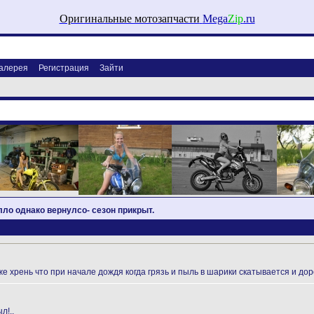
Оригинальные мотозапчасти
Mega
Zip
.ru
алерея
Регистрация
Зайти
лло однако вернулсо- сезон прикрыт.
е хрень что при начале дождя когда грязь и пыль в шарики скатывается и дор
л!..