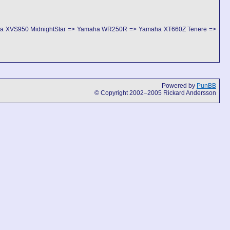
ha XVS950 MidnightStar => Yamaha WR250R => Yamaha XT660Z Tenere =>
Powered by
PunBB
© Copyright 2002–2005 Rickard Andersson