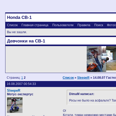
Honda CB-1
Список
Главная страница
Пользователи
Правила
Поиск
Фотог
Вы не зашли.
Девчонки на CB-1
Страниц:
1
2
Список
»
SleepeR
» 14.08.07 Гасте
16.08.2007 00:54:33
SleepeR
DimaM написал:
Мотус-экспертус
Росы не было на асфальте? Таж
О!
Кстати, туман немножко местами бы