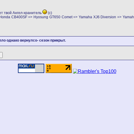
ет твой Ангел-хранитель
(с)
> Honda CB400SF => Hyosung GT650 Comet => Yamaha XJ6 Diversion => Yama
лло однако вернулсо- сезон прикрыт.