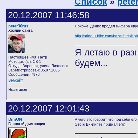
Список
»
pete
20.12.2007 11:46:58
peter36rus
Похоже, Денис продал выфера еще 
Хозяин сайта
http://pride-u-bike.com/bazar/detail.p
Я летаю в разн
Настоящее имя: Петр
будем...
Мотоцикл(ы): CB-1
Откуда: Воронеж, улица Лизюкова
Зарегистрирован: 05.07.2005
Сообщений: 7976
Вебсайт
Неактивен
20.12.2007 12:01:43
DimON
А чего это говорит что под себя ег
Главный дымовщик
Это ж Викинг те пригнал его)