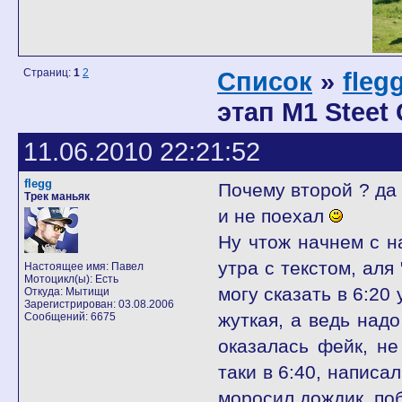
Страниц:
1
2
Список
»
fleg
этап M1 Steet
11.06.2010 22:21:52
flegg
Почему второй ? да 
Трек маньяк
и не поехал
Ну чтож начнем с н
утра с текстом, аля
Настоящее имя: Павел
Мотоцикл(ы): Есть
могу сказать в 6:20
Откуда: Мытищи
Зарегистрирован: 03.08.2006
жуткая, а ведь надо
Сообщений: 6675
оказалась фейк, не
таки в 6:40, написа
моросил дождик, поб