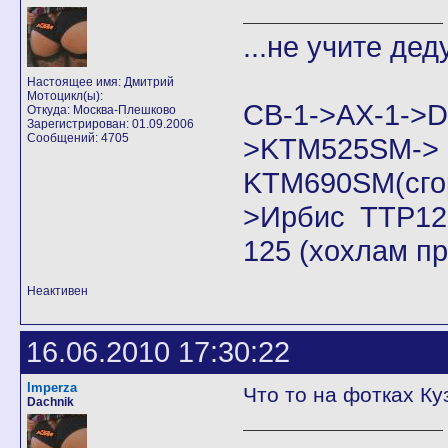
...не учите дед
Настоящее имя: Дмитрий
Мотоцикл(ы):
CB-1->AX-1
Откуда: Москва-Плешково
Зарегистрирован: 01.09.2006
Сообщений: 4705
>KTM525SM->
KTM690SM(сго
>Ирбис ТТР125
125 (хохлам п
Неактивен
16.06.2010 17:30:22
Imperza
Что то на фотках К
Dachnik