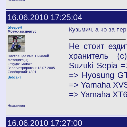
Неактивен
16.06.2010 17:25:04
SleepeR
Кузьмич, а чо за пе
Мотус-экспертус
Не стоит езди
хранитель
(с)
Настоящее имя: Николай
Мотоцикл(ы):
Suzuki Sepia 
Откуда: Балаха
Зарегистрирован: 13.07.2005
Сообщений: 4801
=> Hyosung GT
Вебсайт
=> Yamaha XVS
=> Yamaha XT6
Неактивен
16.06.2010 17:27:00