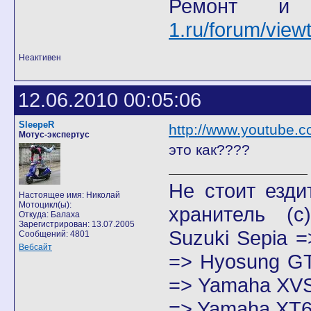
Ремонт и
1.ru/forum/vie
Неактивен
12.06.2010 00:05:06
SleepeR
http://www.youtube
Мотус-экспертус
это как????
Не стоит езди
Настоящее имя: Николай
Мотоцикл(ы):
хранитель
(с)
Откуда: Балаха
Зарегистрирован: 13.07.2005
Suzuki Sepia 
Сообщений: 4801
Вебсайт
=> Hyosung GT
=> Yamaha XVS
=> Yamaha XT6