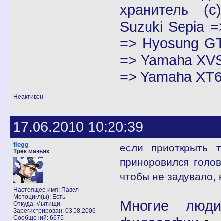
хранитель
(с)
Suzuki Sepia 
=> Hyosung GT
=> Yamaha XVS
=> Yamaha XT6
Неактивен
17.06.2010 10:20:39
flegg
если приоткрыть 
Трек маньяк
приноровился голов
чтобы не задувало, 
Настоящее имя: Павел
Мотоцикл(ы): Есть
Многие люди
Откуда: Мытищи
Зарегистрирован: 03.08.2006
Сообщений: 6675