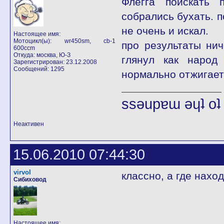
Флегга поискать 
собрались бухать. 
не очень и искал.
Настоящее имя:
Мотоцикл(ы): wr450sm, cb-1
про результаты нич
600ccm
Откуда: москва, Ю-З
глянул как народ
Зарегистрирован: 23.12.2008
Сообщений: 1295
нормально отжигае
ssǝupɐɯ ǝɥʇ o
Неактивен
15.06.2010 07:44:30
virvol
классно, а где нахо
Сибиховод
Настоящее имя: