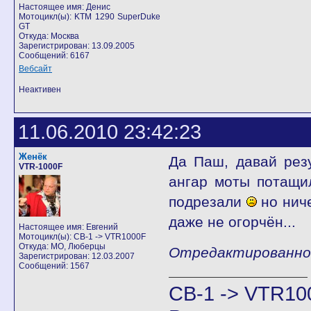
Настоящее имя: Денис
Мотоцикл(ы): KTM 1290 SuperDuke
GT
Откуда: Москва
Зарегистрирован: 13.09.2005
Сообщений: 6167
Вебсайт
Неактивен
11.06.2010 23:42:23
Женёк
Да Паш, давай рез
VTR-1000F
ангар моты потащи
подрезали
но ниче
даже не огорчён...
Настоящее имя: Евгений
Мотоцикл(ы): CB-1 -> VTR1000F
Откуда: МО, Люберцы
Отредактированно Ж
Зарегистрирован: 12.03.2007
Сообщений: 1567
CB-1 -> VTR10