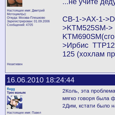
...не учите дед
Настоящее имя: Дмитрий
Мотоцикл(ы):
CB-1->AX-1
Откуда: Москва-Плешково
Зарегистрирован: 01.09.2006
Сообщений: 4705
>KTM525SM->
KTM690SM(сго
>Ирбис ТТР125
125 (хохлам п
Неактивен
16.06.2010 18:24:44
flegg
2Коль, эта проблем
Трек маньяк
мягко говоря была ф
2Дим, кстати было 
Настоящее имя: Павел