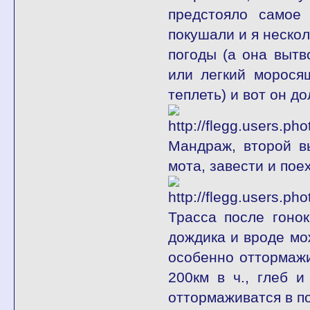
предстояло самое 
покушали и я нескол
погоды (а она вытв
или легкий морося
теплеть) и вот он д
Мандраж, второй в
мота, завести и пое
Трасса после гоно
дождика и вроде мо
особенно оттормажи
200км в ч., глеб 
оттормаживатся в по