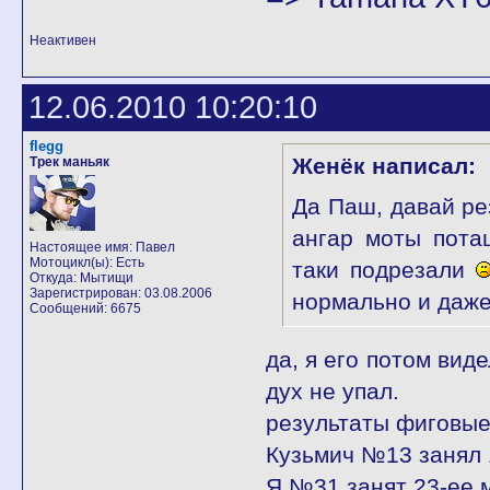
Неактивен
12.06.2010 10:20:10
flegg
Женёк написал:
Трек маньяк
Да Паш, давай ре
ангар моты пота
Настоящее имя: Павел
Мотоцикл(ы): Есть
таки подрезали
Откуда: Мытищи
Зарегистрирован: 03.08.2006
нормально и даже 
Сообщений: 6675
да, я его потом вид
дух не упал.
результаты фиговы
Кузьмич №13 занял 
Я №31 занят 23-ее 