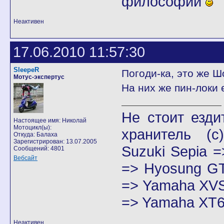
философии
Неактивен
17.06.2010 11:57:30
SleepeR
Погоди-ка, это же Ш
Мотус-экспертус
На них же пин-локи 
Не стоит езди
Настоящее имя: Николай
Мотоцикл(ы):
хранитель
(с)
Откуда: Балаха
Зарегистрирован: 13.07.2005
Suzuki Sepia 
Сообщений: 4801
Вебсайт
=> Hyosung GT
=> Yamaha XVS
=> Yamaha XT6
Неактивен