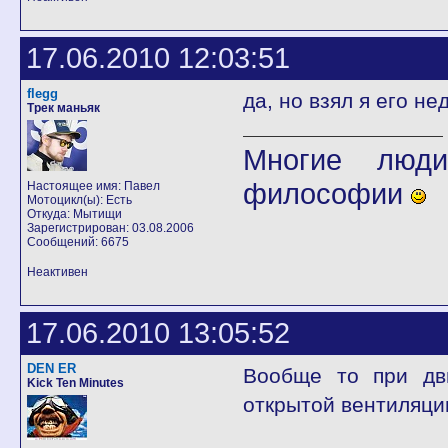
17.06.2010 12:03:51
flegg
да, но взял я его н
Трек маньяк
Многие люди
философии
Настоящее имя: Павел
Мотоцикл(ы): Есть
Откуда: Мытищи
Зарегистрирован: 03.08.2006
Сообщений: 6675
Неактивен
17.06.2010 13:05:52
DEN ER
Вообще то при дв
Kick Ten Minutes
открытой вентиляци