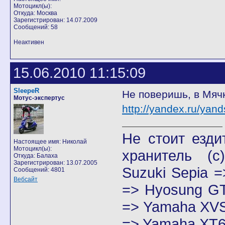
Мотоцикл(ы):
Откуда: Москва
Зарегистрирован: 14.07.2009
Сообщений: 58
Неактивен
15.06.2010 11:15:09
SleepeR
Не поверишь, в Мячк
Мотус-экспертус
http://yandex.ru/ya
Не стоит езди
Настоящее имя: Николай
Мотоцикл(ы):
хранитель
(с)
Откуда: Балаха
Зарегистрирован: 13.07.2005
Suzuki Sepia 
Сообщений: 4801
Вебсайт
=> Hyosung GT
=> Yamaha XVS
=> Yamaha XT6