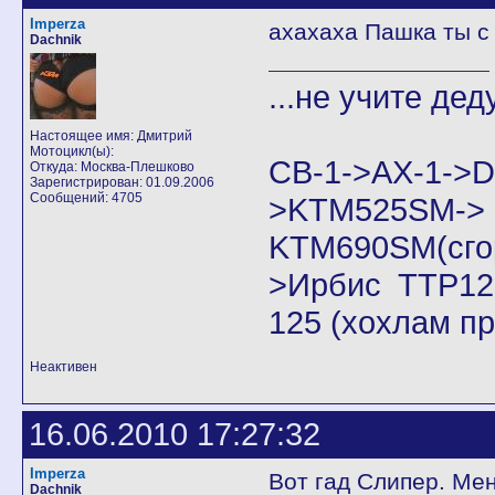
Imperza
ахахаха Пашка ты с
Dachnik
...не учите дед
Настоящее имя: Дмитрий
Мотоцикл(ы):
CB-1->AX-1
Откуда: Москва-Плешково
Зарегистрирован: 01.09.2006
Сообщений: 4705
>KTM525SM->
KTM690SM(сго
>Ирбис ТТР125
125 (хохлам п
Неактивен
16.06.2010 17:27:32
Imperza
Вот гад Слипер. Мен
Dachnik