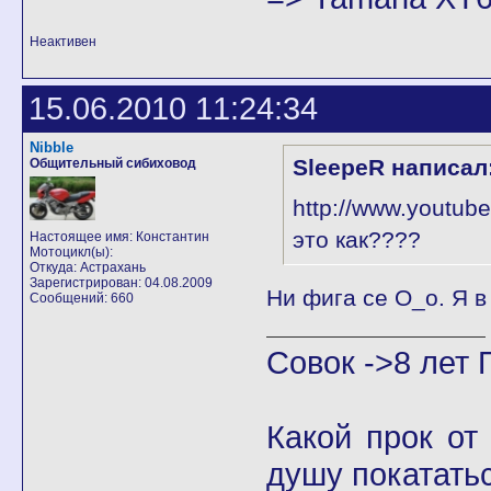
Неактивен
15.06.2010 11:24:34
Nibble
SleepeR написал
Общительный сибиховод
http://www.youtu
это как????
Настоящее имя: Константин
Мотоцикл(ы):
Откуда: Астрахань
Зарегистрирован: 04.08.2009
Ни фига се О_о. Я в
Сообщений: 660
Совок ->8 лет 
Какой прок от
душу покатать