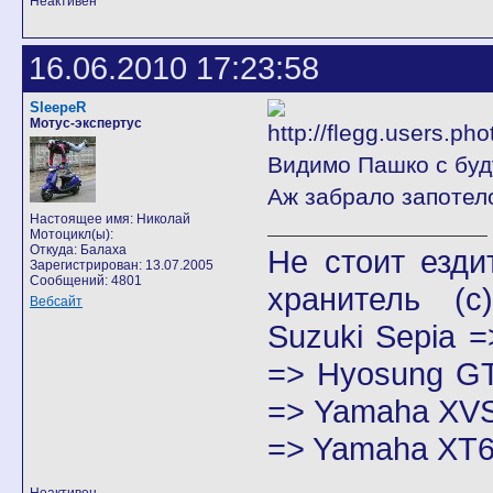
Неактивен
16.06.2010 17:23:58
SleepeR
Мотус-экспертус
Видимо Пашко с буд
Аж забрало запотело
Настоящее имя: Николай
Мотоцикл(ы):
Откуда: Балаха
Не стоит езди
Зарегистрирован: 13.07.2005
Сообщений: 4801
хранитель
(с)
Вебсайт
Suzuki Sepia 
=> Hyosung GT
=> Yamaha XVS
=> Yamaha XT6