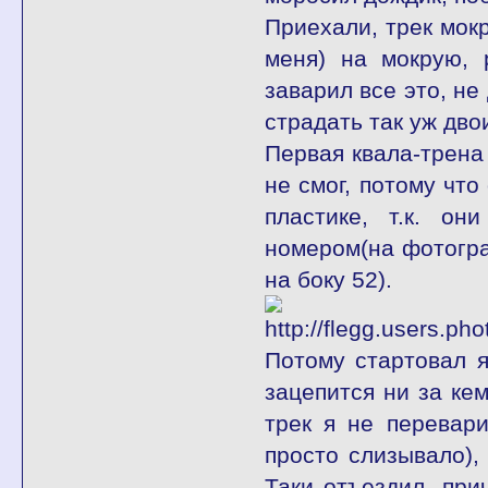
Приехали, трек мок
меня) на мокрую, 
заварил все это, не
страдать так уж дв
Первая квала-трена
не смог, потому чт
пластике, т.к. о
номером(на фотогра
на боку 52).
Потому стартовал я
зацепится ни за кем
трек я не перевар
просто слизывало)
Таки отъездил, при